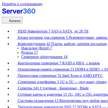
Перейти к содержимому
Каталог
HDD Накопители
7
SAS и SATA, до 20 ТБ
Блоки питания для серверов
5
Резервируемые, замена 
Комплектующие
42
Платы, кабели, крепёж россыпью
Накладки (Bezel)
7
Рельсы
17
Серверное оборудование
18
Контроллеры серверные
7
RAID и HBA, с кешем
Оперативная память серверная
23
DDR4 и DDR5, с E
Процессоры серверные
52
Intel Xeon и AMD EPYC
Серверные платформы
3
1U и 2U — под вашу сборку
Серверы
241
Стоечные · Башенные · Blade
Сетевые карты и адаптеры
15
1G, 10G и 25G адаптер
Системы охлаждения
13
Вентиляторы под любое шас
Твердотельные накопители SSD
17
NVMe и SATA — д