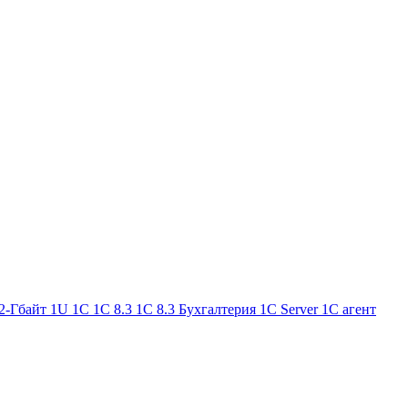
2-Гбайт
1U
1С
1С 8.3
1С 8.3 Бухгалтерия
1С Server
1С агент