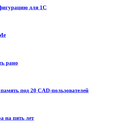
нфигурацию для 1С
VMe
ть рано
и память под 20 CAD-пользователей
а на пять лет