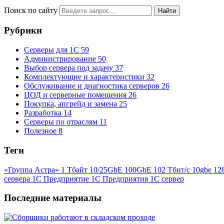
Поиск по сайту
Найти
Рубрики
Серверы для 1С
59
Администрирование
50
Выбор сервера под задачу
37
Комплектующие и характеристики
32
Обслуживание и диагностика серверов
26
ЦОД и серверные помещения
26
Покупка, апгрейд и замена
25
Разработка
14
Серверы по отраслям
11
Полезное
8
Теги
«Группа Астра»
1 Тбайт
10/25GbE
100GbE
102 Тбит/с
10gbe
12
сервера
1С Предприятие
1С Предприятия
1С сервер
Последние материалы