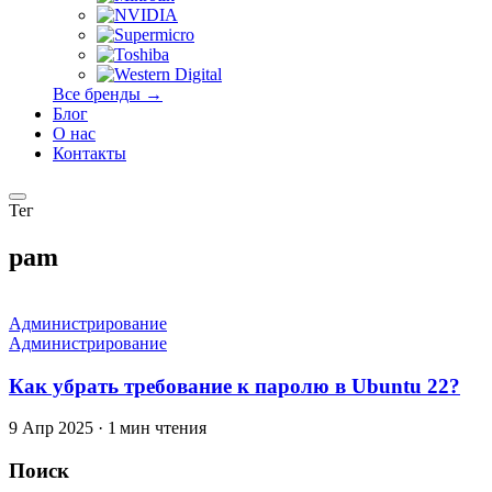
Все бренды →
Блог
О нас
Контакты
Тег
pam
Администрирование
Администрирование
Как убрать требование к паролю в Ubuntu 22?
9 Апр 2025
·
1 мин чтения
Поиск