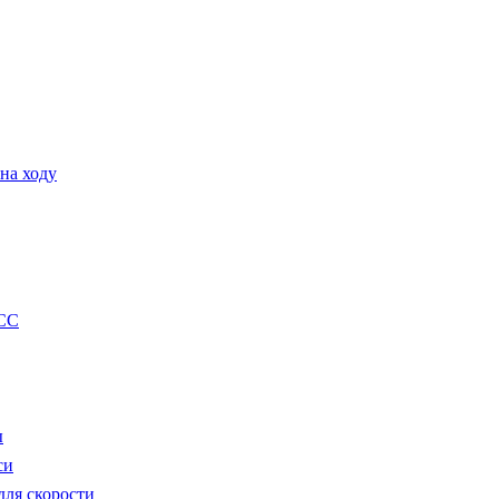
на ходу
CC
ы
си
ля скорости