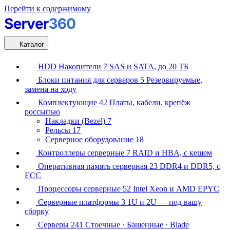
Перейти к содержимому
Каталог
HDD Накопители
7
SAS и SATA, до 20 ТБ
Блоки питания для серверов
5
Резервируемые,
замена на ходу
Комплектующие
42
Платы, кабели, крепёж
россыпью
Накладки (Bezel)
7
Рельсы
17
Серверное оборудование
18
Контроллеры серверные
7
RAID и HBA, с кешем
Оперативная память серверная
23
DDR4 и DDR5, с
ECC
Процессоры серверные
52
Intel Xeon и AMD EPYC
Серверные платформы
3
1U и 2U — под вашу
сборку
Серверы
241
Стоечные · Башенные · Blade