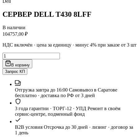
Dell
СЕРВЕР DELL T430 8LFF
В наличии
104757,00
₽
НДС включён · цена за единицу · минус 4% при заказе от 3 шт
Количество
товара
В корзину
СЕРВЕР
DELL
Запрос КП
T430
8LFF
Отгрузка завтра до 16:00
Самовывоз в Саратове
бесплатно · доставка по РФ от 3 дней
3 года гарантии · ТОРГ-12 · УПД
Ремонт в своём
сервис-центре, подменный фонд
B2B условия
Отсрочка до 30 дней · лизинг · договор за
1 день