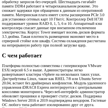
обработку запросов без очередей. Шестнадцать гигабайт
памяти DDR4 работают в четырехканальном режиме. Это
снижает задержки при обращении к данным из оперативной
памяти. Материнская плата имеет слоты расширения PCIe 3.0
для установки сетевых карт 10 Гбит/с. Контроллер Dell H730
поддерживает уровни RAID 0, 1, 5, 6 и 10. Аппаратный кэш
контроллера спасает данные при внезапном отключении
электричества. Корпус Tower вмещает восемь дисков формата
3.5 дюйма. Такая плотность размещения экономит место в
серверной стойке или шкафу. Система охлаждения рассчитана
на непрерывную работу при полной загрузке ядер.
С чем работает
Платформа полностью совместима с гипервизором VMware
ESXi версий 6.5 и выше. Администраторы легко
развертывают кластеры vSphere на нескольких таких узлах.
Дистрибутивы Linux, такие как RHEL 7/8 или Ubuntu Server
20.04, встают без драйверных конфликтов. Модуль удаленного
управления iDRAC8 Express интегрируется с центральными
консолями мониторинга. Через веб-интерфейс администратор
обновляет прошивки и проверяет статус дисков. Поддержка
Windows Server 2016 и 2019 подтверждена вендором. Гостевые
ОС любого типа работают изолированно друг от друга.