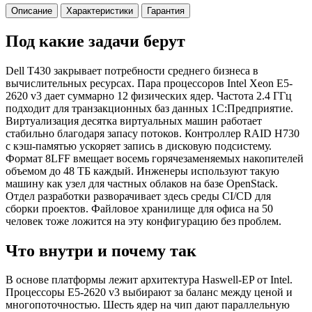
Описание
Характеристики
Гарантия
Под какие задачи берут
Dell T430 закрывает потребности среднего бизнеса в
вычислительных ресурсах. Пара процессоров Intel Xeon E5-
2620 v3 дает суммарно 12 физических ядер. Частота 2.4 ГГц
подходит для транзакционных баз данных 1С:Предприятие.
Виртуализация десятка виртуальных машин работает
стабильно благодаря запасу потоков. Контроллер RAID H730
с кэш-памятью ускоряет запись в дисковую подсистему.
Формат 8LFF вмещает восемь горячезаменяемых накопителей
объемом до 48 ТБ каждый. Инженеры используют такую
машину как узел для частных облаков на базе OpenStack.
Отдел разработки разворачивает здесь среды CI/CD для
сборки проектов. Файловое хранилище для офиса на 50
человек тоже ложится на эту конфигурацию без проблем.
Что внутри и почему так
В основе платформы лежит архитектура Haswell-EP от Intel.
Процессоры E5-2620 v3 выбирают за баланс между ценой и
многопоточностью. Шесть ядер на чип дают параллельную