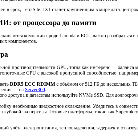
шён в срок, TerraSite-TX1 станет крупнейшим в мире дата-центро
ИИ: от процессора до памяти
лкиваются компании вроде Lambda и ECL, важно разобраться в
ных компонентов.
ера
льной производительности GPU, тогда как инференс — баланса 
гопоточные CPU с высокой пропускной способностью, например,
овать
DDR5 ECC RDIMM
с объёмом от 512 ГБ до нескольких 
ешения — на
Server360
.
рого доступа к датасетам используйте NVMe SSD. Для долгоср
стойку необходимо жидкостное охлаждение. Убедитесь в совмест
т глубокой экспертизы. Готовые платформы, такие как Supermic
щий учёта электропитания, тепловыделения, задержек и отказо