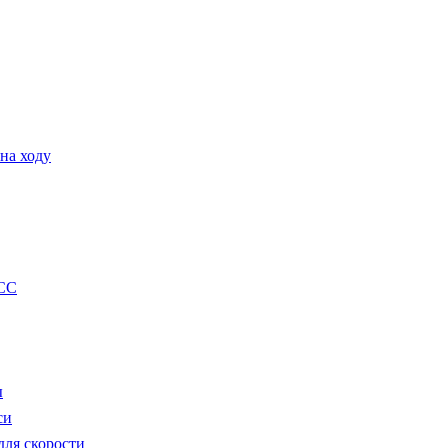
на ходу
CC
ы
си
ля скорости