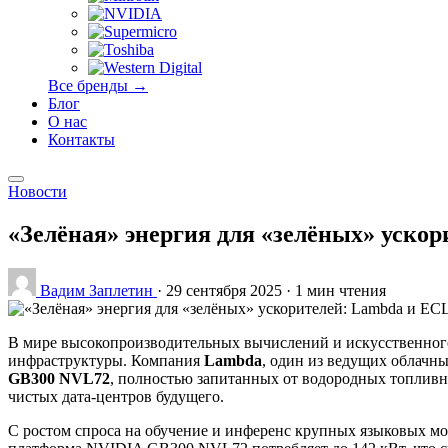
Все бренды →
Блог
О нас
Контакты
Новости
«Зелёная» энергия для «зелёных» уско
Вадим Заплетин
·
29 сентября 2025
·
1 мин чтения
В мире высокопроизводительных вычислений и искусственного
инфраструктуры. Компания
Lambda
, один из ведущих облачн
GB300 NVL72
, полностью запитанных от водородных топливн
чистых дата-центров будущего.
С ростом спроса на обучение и инференс крупных языковых м