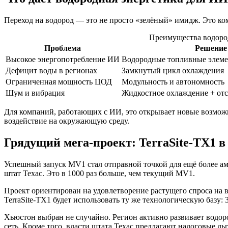
Переход на водород — это не просто «зелёный» имидж. Это ком
Преимущества водоро
Проблема
Решение
Высокое энергопотребление ИИ
Водородные топливные элем
Дефицит воды в регионах
Замкнутый цикл охлаждения
Ограниченная мощность ЦОД
Модульность и автономность
Шум и вибрация
Жидкостное охлаждение + отс
Для компаний, работающих с ИИ, это открывает новые возмож
воздействие на окружающую среду.
Грядущий мега-проект: TerraSite-TX1 в
Успешный запуск MV1 стал отправной точкой для ещё более 
штат Техас. Это в 1000 раз больше, чем текущий MV1.
Проект ориентирован на удовлетворение растущего спроса на
TerraSite-TX1 будет использовать ту же технологическую базу
Хьюстон выбран не случайно. Регион активно развивает водор
сеть. Кроме того, власти штата Техас предлагают налоговые л