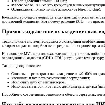
Тепловыделение:
свыше 130 кВт;
Масса:
около 1800 кг, что требует усиленных конструкци
Охлаждение:
только прямое жидкостное (direct-to-chip).
Большинство существующих дата-центров физически не готовы к
достаточной мощности. Вот почему решение ECL — не просто 
Прямое жидкостное охлаждение: как во
Традиционные системы воздушного охлаждения неэффективны 
котором хладагент подаётся непосредственно к процессорам и
На площадке MV1 вода для охлаждения поступает как побочны
охлаждающей жидкости (
CDU
). CDU регулируют температуру,
Такой подход позволяет:
Снизить энергозатраты на охлаждение на 40–60% по сра
Увеличить плотность размещения оборудования;
Исключить шум от вентиляторов;
Использовать вторичное тепло для нужд дата-центра (на
Подробнее о современных решениях в области серверных плат
Что даёт водородная энергетика для И