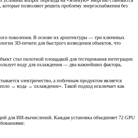
 условиях вопрос перехода на «зелёную» энергию становится
, которые позволяют решить проблему энергоснабжения без
вого поколения. В основе их архитектуры — три ключевых
логии 3D-печати для быстрого возведения объектов, что
ъект стал пилотной площадкой для тестирования интеграции
ользует воду для охлаждения — два важнейших фактора,
ывается электричество, а побочным продуктом является
 тепло → вода → охлаждение». Такой подход исключает как
ций для ИИ-вычислений. Каждая установка объединяет 72 GPU
ебованиями: