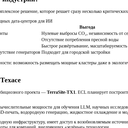
плексное решение, которое решает сразу несколько критических 
дных дата-центров для ИИ
Выгода
енты
Нулевые выбросы CO₂, независимость от с
Отсутствие потребления пресной воды
Быстрое развёртывание, масштабируемость
утствие генераторов
Подходит для городской застройки
ности: возможность размещать мощные кластеры даже в эколог
 Техасе
амбициозного проекта —
TerraSite-TX1
. ECL планирует построи
 вычислительные мощности для обучения LLM, научных исследо
: 3D-печать, водородную генерацию, жидкостное охлаждение и мо
одную инфраструктуру, имеет доступ к возобновляемым источни
ьготы для компаний, внедряющих «зелёные» технологии.