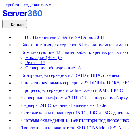
Перейти к содержимому
Каталог
HDD Накопители
7
SAS и SATA, до 20 ТБ
Блоки питания для серверов
5
Резервируемые, замена 
Комплектующие
42
Платы, кабели, крепёж россыпью
Накладки (Bezel)
7
Рельсы
17
Серверное оборудование
18
Контроллеры серверные
7
RAID и HBA, с кешем
Оперативная память серверная
23
DDR4 и DDR5, с E
Процессоры серверные
52
Intel Xeon и AMD EPYC
Серверные платформы
3
1U и 2U — под вашу сборку
Серверы
241
Стоечные · Башенные · Blade
Сетевые карты и адаптеры
15
1G, 10G и 25G адаптер
Системы охлаждения
13
Вентиляторы под любое шас
Твердотельные накопители SSD
17
NVMe и SATA — д