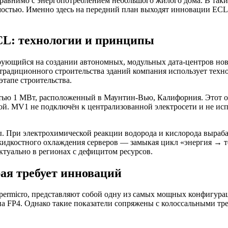
авнимо с энергопотреблением небольшого жилого дома. В таких
мостью. Именно здесь на передний план выходят инновации ECL
CL: технологии и принципы
ирующийся на создании автономных, модульных дата-центров но
традиционного строительства зданий компания использует техно
этапе строительства.
ью 1 МВт, расположенный в Маунтин-Вью, Калифорния. Этот об
й. MV1 не подключён к централизованной электросети и не исп
При электрохимической реакции водорода и кислорода вырабат
ме жидкостного охлаждения серверов — замыкая цикл «энергия →
ктуально в регионах с дефицитом ресурсов.
ая требует инноваций
rmicro, представляют собой одну из самых мощных конфигура
а FP4. Однако такие показатели сопряжены с колоссальными тр