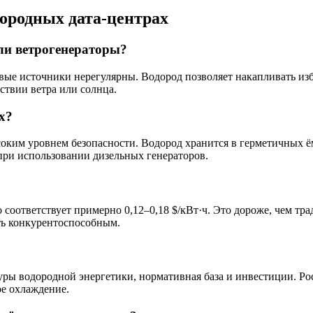
ородных дата-центрах
или ветрогенераторы?
ые источники нерегулярны. Водород позволяет накапливать избы
ствии ветра или солнца.
х?
ким уровнем безопасности. Водород хранится в герметичных ём
ри использовании дизельных генераторов.
то соответствует примерно 0,12–0,18 $/кВт·ч. Это дороже, чем т
ть конкурентоспособным.
уры водородной энергетики, нормативная база и инвестиции. Р
ое охлаждение.