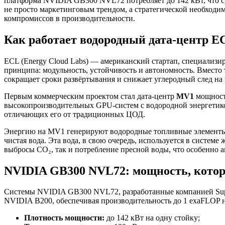
платформа NVIDIA GB300 NVL72 потребляет до 142 кВт, что ср
не просто маркетинговым трендом, а стратегической необходи
компромиссов в производительности.
Как работает водородный дата-центр E
ECL (Energy Cloud Labs) — американский стартап, специализ
принципа: модульность, устойчивость и автономность. Вместо 
сокращает сроки развёртывания и снижает углеродный след на 
Первым коммерческим проектом стал дата-центр
MV1
мощност
высокопроизводительных GPU-систем с водородной энергетико
отличающих его от традиционных ЦОД.
Энергию на MV1 генерируют водородные топливные элементы. 
чистая вода. Эта вода, в свою очередь, используется в систе
выбросы CO₂, так и потребление пресной воды, что особенно а
NVIDIA GB300 NVL72: мощность, котор
Системы NVIDIA GB300 NVL72, разработанные компанией Supe
NVIDIA B200, обеспечивая производительность до 1 exaFLOP н
Плотность мощности:
до 142 кВт на одну стойку;