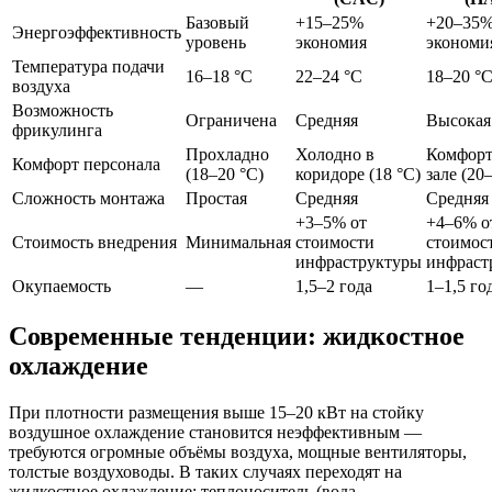
Базовый
+15–25%
+20–35
Энергоэффективность
уровень
экономия
экономи
Температура подачи
16–18 °C
22–24 °C
18–20 °
воздуха
Возможность
Ограничена
Средняя
Высокая
фрикулинга
Прохладно
Холодно в
Комфорт
Комфорт персонала
(18–20 °C)
коридоре (18 °C)
зале (20
Сложность монтажа
Простая
Средняя
Средняя
+3–5% от
+4–6% о
Стоимость внедрения
Минимальная
стоимости
стоимос
инфраструктуры
инфраст
Окупаемость
—
1,5–2 года
1–1,5 го
Современные тенденции: жидкостное
охлаждение
При плотности размещения выше 15–20 кВт на стойку
воздушное охлаждение становится неэффективным —
требуются огромные объёмы воздуха, мощные вентиляторы,
толстые воздуховоды. В таких случаях переходят на
жидкостное охлаждение: теплоноситель (вода,