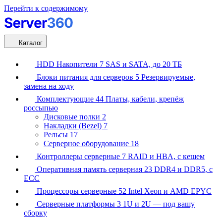
Перейти к содержимому
Каталог
HDD Накопители
7
SAS и SATA, до 20 ТБ
Блоки питания для серверов
5
Резервируемые,
замена на ходу
Комплектующие
44
Платы, кабели, крепёж
россыпью
Дисковые полки
2
Накладки (Bezel)
7
Рельсы
17
Серверное оборудование
18
Контроллеры серверные
7
RAID и HBA, с кешем
Оперативная память серверная
23
DDR4 и DDR5, с
ECC
Процессоры серверные
52
Intel Xeon и AMD EPYC
Серверные платформы
3
1U и 2U — под вашу
сборку