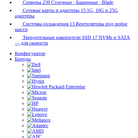
Серверы
239
Стоечные · Башенные · Blade
Сетевые карты и адаптеры
15
1G, 10G и 25G
адаптеры
Системы охлаждения
13
Вентиляторы под любое
шасси
Твердотельные накопители SSD
17
NVMe и SATA
— для скорости
Конфигуратор
Бренды