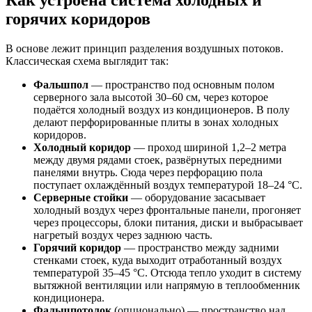
горячих коридоров
В основе лежит принцип разделения воздушных потоков.
Классическая схема выглядит так:
Фальшпол
— пространство под основным полом
серверного зала высотой 30–60 см, через которое
подаётся холодный воздух из кондиционеров. В полу
делают перфорированные плиты в зонах холодных
коридоров.
Холодный коридор
— проход шириной 1,2–2 метра
между двумя рядами стоек, развёрнутых передними
панелями внутрь. Сюда через перфорацию пола
поступает охлаждённый воздух температурой 18–24 °C.
Серверные стойки
— оборудование засасывает
холодный воздух через фронтальные панели, прогоняет
через процессоры, блоки питания, диски и выбрасывает
нагретый воздух через заднюю часть.
Горячий коридор
— пространство между задними
стенками стоек, куда выходит отработанный воздух
температурой 35–45 °C. Отсюда тепло уходит в систему
вытяжной вентиляции или напрямую в теплообменник
кондиционера.
Фальшпотолок
(опционально) — пространство над