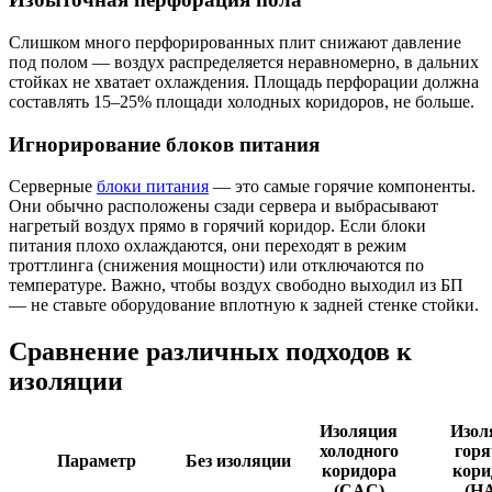
Слишком много перфорированных плит снижают давление
под полом — воздух распределяется неравномерно, в дальних
стойках не хватает охлаждения. Площадь перфорации должна
составлять 15–25% площади холодных коридоров, не больше.
Игнорирование блоков питания
Серверные
блоки питания
— это самые горячие компоненты.
Они обычно расположены сзади сервера и выбрасывают
нагретый воздух прямо в горячий коридор. Если блоки
питания плохо охлаждаются, они переходят в режим
троттлинга (снижения мощности) или отключаются по
температуре. Важно, чтобы воздух свободно выходил из БП
— не ставьте оборудование вплотную к задней стенке стойки.
Сравнение различных подходов к
изоляции
Изоляция
Изол
холодного
горя
Параметр
Без изоляции
коридора
кори
(CAC)
(H