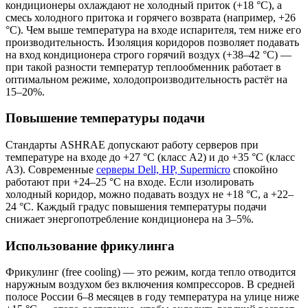
кондиционеры охлаждают не холодный приток (+18 °C), а
смесь холодного притока и горячего возврата (например, +26
°C). Чем выше температура на входе испарителя, тем ниже его
производительность. Изоляция коридоров позволяет подавать
на вход кондиционера строго горячий воздух (+38–42 °C) —
при такой разности температур теплообменник работает в
оптимальном режиме, холодопроизводительность растёт на
15–20%.
Повышение температуры подачи
Стандарты ASHRAE допускают работу серверов при
температуре на входе до +27 °C (класс A2) и до +35 °C (класс
A3). Современные
серверы Dell, HP, Supermicro
спокойно
работают при +24–25 °C на входе. Если изолировать
холодный коридор, можно подавать воздух не +18 °C, а +22–
24 °C. Каждый градус повышения температуры подачи
снижает энергопотребление кондиционера на 3–5%.
Использование фрикулинга
Фрикулинг (free cooling) — это режим, когда тепло отводится
наружным воздухом без включения компрессоров. В средней
полосе России 6–8 месяцев в году температура на улице ниже