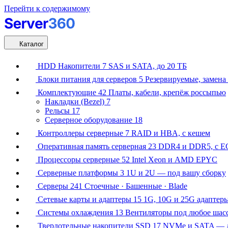
Перейти к содержимому
Каталог
HDD Накопители
7
SAS и SATA, до 20 ТБ
Блоки питания для серверов
5
Резервируемые, замена 
Комплектующие
42
Платы, кабели, крепёж россыпью
Накладки (Bezel)
7
Рельсы
17
Серверное оборудование
18
Контроллеры серверные
7
RAID и HBA, с кешем
Оперативная память серверная
23
DDR4 и DDR5, с E
Процессоры серверные
52
Intel Xeon и AMD EPYC
Серверные платформы
3
1U и 2U — под вашу сборку
Серверы
241
Стоечные · Башенные · Blade
Сетевые карты и адаптеры
15
1G, 10G и 25G адаптер
Системы охлаждения
13
Вентиляторы под любое шас
Твердотельные накопители SSD
17
NVMe и SATA — д