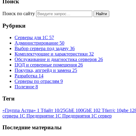
Поиск
Поиск по сайту
Найти
Рубрики
Серверы для 1С
57
Администрирование
50
Выбор сервера под задачу
36
Комплектующие и характеристики
32
Обслуживание и диагностика серверов
26
ЦОД и серверные помещения
26
Покупка, апгрейд и замена
25
Разработка
14
Серверы по отраслям
9
Полезное
8
Теги
«Группа Астра»
1 Тбайт
10/25GbE
100GbE
102 Тбит/с
10gbe
12
сервера
1С Предприятие
1С Предприятия
1С сервер
Последние материалы