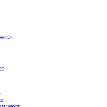
на ходу
CC
ы
си
ля скорости