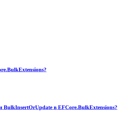
re.BulkExtensions?
 BulkInsertOrUpdate в EFCore.BulkExtensions?