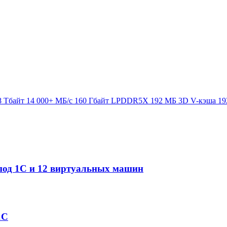
8 Тбайт
14 000+ МБ/с
160 Гбайт LPDDR5X
192 МБ 3D V-кэша
19
р под 1С и 12 виртуальных машин
1С