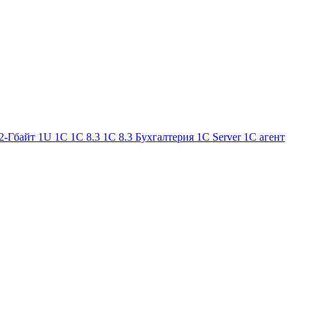
2-Гбайт
1U
1С
1С 8.3
1С 8.3 Бухгалтерия
1С Server
1С агент