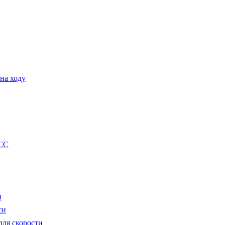
на ходу
CC
ы
си
ля скорости