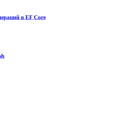
пераций в EF Core
sh