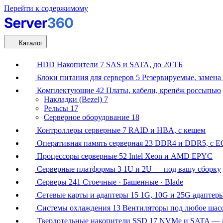
Перейти к содержимому
Каталог
HDD Накопители
7
SAS и SATA, до 20 ТБ
Блоки питания для серверов
5
Резервируемые, замена 
Комплектующие
42
Платы, кабели, крепёж россыпью
Накладки (Bezel)
7
Рельсы
17
Серверное оборудование
18
Контроллеры серверные
7
RAID и HBA, с кешем
Оперативная память серверная
23
DDR4 и DDR5, с E
Процессоры серверные
52
Intel Xeon и AMD EPYC
Серверные платформы
3
1U и 2U — под вашу сборку
Серверы
241
Стоечные · Башенные · Blade
Сетевые карты и адаптеры
15
1G, 10G и 25G адаптер
Системы охлаждения
13
Вентиляторы под любое шас
Твердотельные накопители SSD
17
NVMe и SATA — д