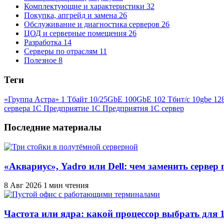
Комплектующие и характеристики
32
Покупка, апгрейд и замена
26
Обслуживание и диагностика серверов
26
ЦОД и серверные помещения
26
Разработка
14
Серверы по отраслям
11
Полезное
8
Теги
«Группа Астра»
1 Тбайт
10/25GbE
100GbE
102 Тбит/с
10gbe
12
сервера
1С Предприятие
1С Предприятия
1С сервер
Последние материалы
«Аквариус», Yadro или Dell: чем заменить серве
8 Авг 2026
1 мин чтения
Частота или ядра: какой процессор выбрать для 