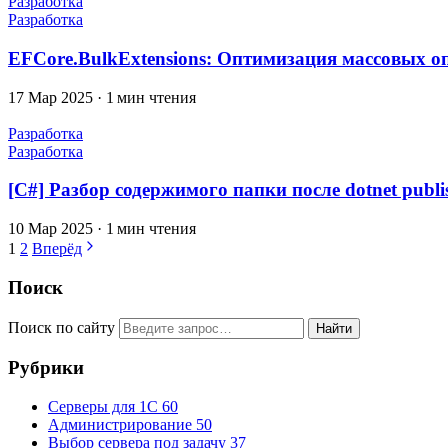
Разработка
Разработка
EFCore.BulkExtensions: Оптимизация массовых о
17 Мар 2025
·
1 мин чтения
Разработка
Разработка
[C#] Разбор содержимого папки после dotnet publi
10 Мар 2025
·
1 мин чтения
Навигация
1
2
Вперёд
по
Поиск
постам
Поиск по сайту
Найти
Рубрики
Серверы для 1С
60
Администрирование
50
Выбор сервера под задачу
37