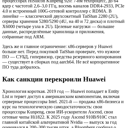
процессорах HiSilicon Kunpeng 920: 7-нм техпроцесс, до 64
ядер с частотой 2,6–3,0 ГГц, восемь каналов DDR4-2933, PCIe
4.0 и встроенный 100G-сетевой контроллер с RDMA. В
линейке — классический двухсокетный TaiShan 2280 (2U),
серверы хранения 5280/5290 (4U, на 40 и 72 диска) и плотный
X6000 (четыре узла в 2U). Целевые нагрузки — большие
данные, распределённые хранилища и приложения,
собранные под ARM.
Здесь же и главное ограничение: x86-серверов у Huawei
больше нет. Перед покупкой TaiShan проверьте, что нужное
ПО — СУБД, гипервизор, средства резервного копирования
— существует в сборках под aarch64. Не всё корпоративное
ПО туда добралось.
Как санкции перекроили Huawei
Хронология короткая. 2019 год — Huawei попадает в Entity
List и теряет доступ к американским компонентам, включая
серверные процессоры Intel. 2021-й — продажа x86-бизнеса и
курс на технологическую самодостаточность: свои
процессоры Kunpeng, свои ИИ-ускорители Ascend, свои
сетевые чипы Hi1822. К 2025 году Ascend 910B/910C стал
главной китайской альтернативой Nvidia — выпуск за год
оценивался в 200–300 тысяч штук, а Bloomberg сообщал о