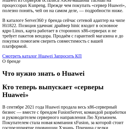
Huawei из серверов остались ARM-машины TaiShan на
процессорах Kunpeng. Прежде чем покупать «сервер Huawei»,
полезно понять, чей он на самом деле, — подробности ниже.
В каталоге Server360 у бренда сейчас сетевой адаптер на чипе
Hi1822. Позиция удачная: драйвер hinic входит в основное
ядро Linux, карта работает в сторонних x86-серверах и не
требует пакетов вендора. Продаём с гарантией магазина и до
покупки помогаем сверить совместимость с вашей
платформой.
Смотреть каталог Huawei
Запросить КП
О бренде
Что нужно знать о Huawei
Кто теперь выпускает «серверы
Huawei»
В сентябре 2021 года Huawei продала весь x86-серверный
бизнес — вместе с брендом FusionServer, командой разработки
и руководителем серверного направления Лю Хунъюнем.
Покупателем стала новая компания xFusion, за которой стоит
госпредприятие провинции Хэнань. Причина сделки