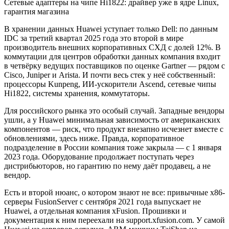
Сетевые адаптеры на чипе Hi1822: драйвер уже в ядре Linux,
гарантия магазина
В хранении данных Huawei уступает только Dell: по данным
IDC за третий квартал 2025 года это второй в мире
производитель внешних корпоративных СХД с долей 12%. В
коммутации для центров обработки данных компания входит
в четвёрку ведущих поставщиков по оценке Gartner — рядом с
Cisco, Juniper и Arista. И почти весь стек у неё собственный:
процессоры Kunpeng, ИИ-ускорители Ascend, сетевые чипы
Hi1822, системы хранения, коммутаторы.
Для российского рынка это особый случай. Западные вендоры
ушли, а у Huawei минимальная зависимость от американских
компонентов — риск, что продукт внезапно исчезнет вместе с
обновлениями, здесь ниже. Правда, корпоративное
подразделение в России компания тоже закрыла — с 1 января
2023 года. Оборудование продолжает поступать через
дистрибьюторов, но гарантию по нему даёт продавец, а не
вендор.
Есть и второй нюанс, о котором знают не все: привычные x86-
серверы FusionServer с сентября 2021 года выпускает не
Huawei, а отдельная компания xFusion. Прошивки и
документация к ним переехали на support.xfusion.com. У самой