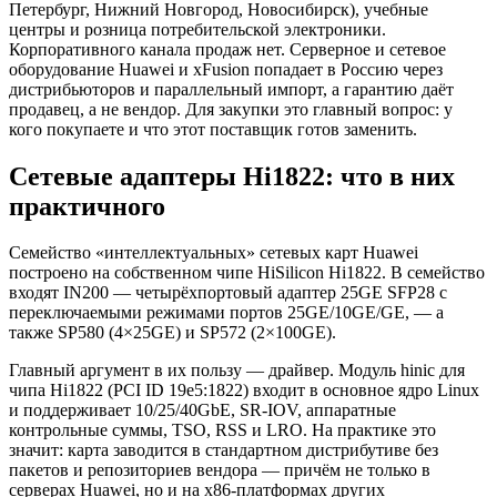
Петербург, Нижний Новгород, Новосибирск), учебные
центры и розница потребительской электроники.
Корпоративного канала продаж нет. Серверное и сетевое
оборудование Huawei и xFusion попадает в Россию через
дистрибьюторов и параллельный импорт, а гарантию даёт
продавец, а не вендор. Для закупки это главный вопрос: у
кого покупаете и что этот поставщик готов заменить.
Сетевые адаптеры Hi1822: что в них
практичного
Семейство «интеллектуальных» сетевых карт Huawei
построено на собственном чипе HiSilicon Hi1822. В семейство
входят IN200 — четырёхпортовый адаптер 25GE SFP28 с
переключаемыми режимами портов 25GE/10GE/GE, — а
также SP580 (4×25GE) и SP572 (2×100GE).
Главный аргумент в их пользу — драйвер. Модуль hinic для
чипа Hi1822 (PCI ID 19e5:1822) входит в основное ядро Linux
и поддерживает 10/25/40GbE, SR-IOV, аппаратные
контрольные суммы, TSO, RSS и LRO. На практике это
значит: карта заводится в стандартном дистрибутиве без
пакетов и репозиториев вендора — причём не только в
серверах Huawei, но и на x86-платформах других