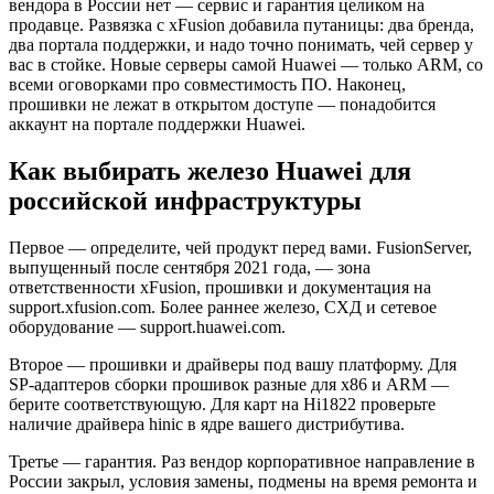
вендора в России нет — сервис и гарантия целиком на
продавце. Развязка с xFusion добавила путаницы: два бренда,
два портала поддержки, и надо точно понимать, чей сервер у
вас в стойке. Новые серверы самой Huawei — только ARM, со
всеми оговорками про совместимость ПО. Наконец,
прошивки не лежат в открытом доступе — понадобится
аккаунт на портале поддержки Huawei.
Как выбирать железо Huawei для
российской инфраструктуры
Первое — определите, чей продукт перед вами. FusionServer,
выпущенный после сентября 2021 года, — зона
ответственности xFusion, прошивки и документация на
support.xfusion.com. Более раннее железо, СХД и сетевое
оборудование — support.huawei.com.
Второе — прошивки и драйверы под вашу платформу. Для
SP-адаптеров сборки прошивок разные для x86 и ARM —
берите соответствующую. Для карт на Hi1822 проверьте
наличие драйвера hinic в ядре вашего дистрибутива.
Третье — гарантия. Раз вендор корпоративное направление в
России закрыл, условия замены, подмены на время ремонта и