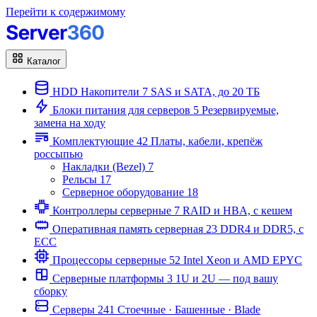
Перейти к содержимому
Каталог
HDD Накопители
7
SAS и SATA, до 20 ТБ
Блоки питания для серверов
5
Резервируемые,
замена на ходу
Комплектующие
42
Платы, кабели, крепёж
россыпью
Накладки (Bezel)
7
Рельсы
17
Серверное оборудование
18
Контроллеры серверные
7
RAID и HBA, с кешем
Оперативная память серверная
23
DDR4 и DDR5, с
ECC
Процессоры серверные
52
Intel Xeon и AMD EPYC
Серверные платформы
3
1U и 2U — под вашу
сборку
Серверы
241
Стоечные · Башенные · Blade