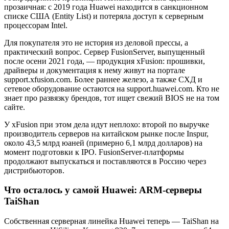
прозаичная: с 2019 года Huawei находится в санкционном
списке США (Entity List) и потеряла доступ к серверным
процессорам Intel.
Для покупателя это не история из деловой прессы, а
практический вопрос. Сервер FusionServer, выпущенный
после осени 2021 года, — продукция xFusion: прошивки,
драйверы и документация к нему живут на портале
support.xfusion.com. Более раннее железо, а также СХД и
сетевое оборудование остаются на support.huawei.com. Кто не
знает про развязку брендов, тот ищет свежий BIOS не на том
сайте.
У xFusion при этом дела идут неплохо: второй по выручке
производитель серверов на китайском рынке после Inspur,
около 43,5 млрд юаней (примерно 6,1 млрд долларов) на
момент подготовки к IPO. FusionServer-платформы
продолжают выпускаться и поставляются в Россию через
дистрибьюторов.
Что осталось у самой Huawei: ARM-серверы
TaiShan
Собственная серверная линейка Huawei теперь — TaiShan на