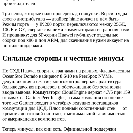
производителей.
Три вещи, которые надо проверить до покупки. Версию ядра
своего дистрибутива — драйвер hinic должен в нём быть.
Режим порта — у IN200 порты переключаются между 25GE,
10GE и GE, сверьте с вашими коммутаторами и трансиверами.
И прошивку: для SP-серии Huawei публикует отдельные
сборки под x86 и под ARM, для скачивания нужен аккаунт на
портале поддержки.
Сильные стороны и честные минусы
По СХД Huawei спорит с грандами на равных. Флеш-массивы
OceanStor Dorado набирают 8,6/10 на PeerSpot: NVMe,
дедупликация и сжатие, многоконтроллерная архитектура —
больше двух контроллеров и обслуживание без остановки
ввода-вывода. Коммутаторы CloudEngine держат 4,7/5 при 159
отзывах на Gartner Peer Insights, а сама компания по оценке
того же Gartner входит в четвёрку ведущих поставщиков
коммутации для ЦОД. Плюс полный собственный стек — от
кремния до готовой системы, с минимальной зависимостью
от американских компонентов.
Теперь минусы, как они есть. Официальной поддержки