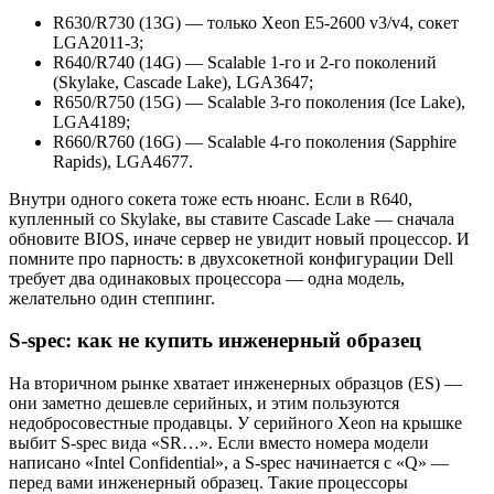
R630/R730 (13G) — только Xeon E5-2600 v3/v4, сокет
LGA2011-3;
R640/R740 (14G) — Scalable 1-го и 2-го поколений
(Skylake, Cascade Lake), LGA3647;
R650/R750 (15G) — Scalable 3-го поколения (Ice Lake),
LGA4189;
R660/R760 (16G) — Scalable 4-го поколения (Sapphire
Rapids), LGA4677.
Внутри одного сокета тоже есть нюанс. Если в R640,
купленный со Skylake, вы ставите Cascade Lake — сначала
обновите BIOS, иначе сервер не увидит новый процессор. И
помните про парность: в двухсокетной конфигурации Dell
требует два одинаковых процессора — одна модель,
желательно один степпинг.
S-spec: как не купить инженерный образец
На вторичном рынке хватает инженерных образцов (ES) —
они заметно дешевле серийных, и этим пользуются
недобросовестные продавцы. У серийного Xeon на крышке
выбит S-spec вида «SR…». Если вместо номера модели
написано «Intel Confidential», а S-spec начинается с «Q» —
перед вами инженерный образец. Такие процессоры