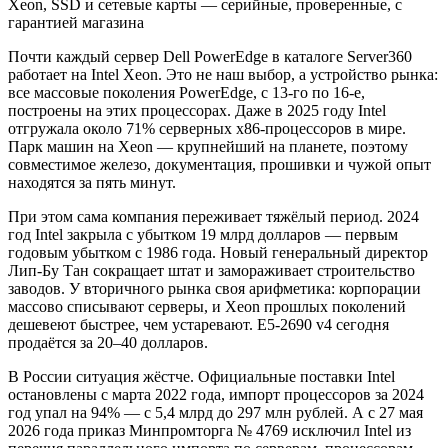
Xeon, SSD и сетевые карты — серийные, проверенные, с
гарантией магазина
Почти каждый сервер Dell PowerEdge в каталоге Server360
работает на Intel Xeon. Это не наш выбор, а устройство рынка:
все массовые поколения PowerEdge, с 13-го по 16-е,
построены на этих процессорах. Даже в 2025 году Intel
отгружала около 71% серверных x86-процессоров в мире.
Парк машин на Xeon — крупнейший на планете, поэтому
совместимое железо, документация, прошивки и чужой опыт
находятся за пять минут.
При этом сама компания переживает тяжёлый период. 2024
год Intel закрыла с убытком 19 млрд долларов — первым
годовым убытком с 1986 года. Новый генеральный директор
Лип-Бу Тан сокращает штат и замораживает строительство
заводов. У вторичного рынка своя арифметика: корпорации
массово списывают серверы, и Xeon прошлых поколений
дешевеют быстрее, чем устаревают. E5-2690 v4 сегодня
продаётся за 20–40 долларов.
В России ситуация жёстче. Официальные поставки Intel
остановлены с марта 2022 года, импорт процессоров за 2024
год упал на 94% — с 5,4 млрд до 297 млн рублей. А с 27 мая
2026 года приказ Минпромторга № 4769 исключил Intel из