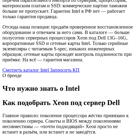
перечня параллельного импорта по серверам, процессорам,
материнским платам и SSD: коммерческие партии таможня
больше не пропускает. Гарантии Intel в РФ нет — работает
только гарантия продавца.
Отсюда наша позиция: продаём проверенное восстановленное
оборудование и отвечаем за него сами. В каталоге — больше
полусотни серверных процессоров Xeon под Dell 13G–16G,
корпоративные SSD и сетевые карты Intel. Только серийные
экземпляры с читаемым S-spec, никаких инженерных
образцов; сетевые карты проходят контроль подлинности при
приёмке. На всё — гарантия магазина.
Смотреть каталог Intel
Запросить КП
О бренде
Что нужно знать о Intel
Как подобрать Xeon под сервер Dell
Главное правило: поколение процессора жёстко привязано к
поколению сервера. Сокеты и BIOS между поколениями
несовместимы — «почти подходящий» Xeon просто не
встанет в разъём, или встанет и не заведётся.