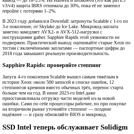
вывод — до 18–25%. На Haswell и Broadwell (это как раз E5
v3/v4) защита IBRS отнимала до 30%, пока её не заменил
retpoline с потерями 1–2%.
В 2023 году добавился Downfall: затронуты Scalable с 1-го по
3-е поколение, от Skylake до Ice Lake. Микрокод-заплата
заметно замедляет AVX2- и AVX-512-нагрузки с
инструкциями gather. Sapphire Rapids этой уязвимости не
подвержен. Практический вывод: оценивайте старые Xeon по
тестам с включёнными заплатами — паспортные цифры до
2018 года завышают реальную производительность.
Sapphire Rapids: проверяйте степпинг
Запуск 4-го поколения Scalable вышел самым тяжёлым в
истории Xeon: около 500 записей в списке ошибок, 12
степпингов кремния вместо обычных трёх, перенос старта
больше чем на год. В июне 2023-го Intel даже
приостанавливала отгрузку части моделей из-за новой
ошибки. Сами по себе процессоры рабочие, но при покупке
на вторичном рынке уточняйте степпинг — поздние
надёжнее — и сразу обновляйте BIOS и микрокод.
SSD Intel теперь обслуживает Solidigm