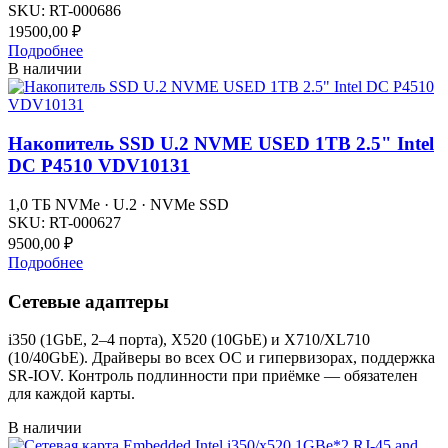
SKU:
RT-000686
19500,00
₽
Подробнее
В наличии
Накопитель SSD U.2 NVME USED 1TB 2.5" Intel
DC P4510 VDV10131
1,0 ТБ NVMe · U.2 · NVMe SSD
SKU:
RT-000627
9500,00
₽
Подробнее
Сетевые адаптеры
i350 (1GbE, 2–4 порта), X520 (10GbE) и X710/XL710
(10/40GbE). Драйверы во всех ОС и гипервизорах, поддержка
SR-IOV. Контроль подлинности при приёмке — обязателен
для каждой карты.
В наличии