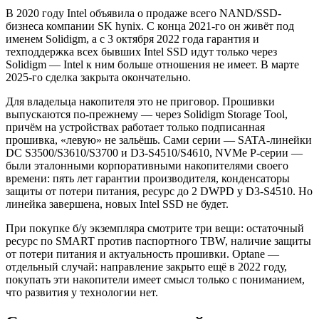
В 2020 году Intel объявила о продаже всего NAND/SSD-
бизнеса компании SK hynix. С конца 2021-го он живёт под
именем Solidigm, а с 3 октября 2022 года гарантия и
техподдержка всех бывших Intel SSD идут только через
Solidigm — Intel к ним больше отношения не имеет. В марте
2025-го сделка закрыта окончательно.
Для владельца накопителя это не приговор. Прошивки
выпускаются по-прежнему — через Solidigm Storage Tool,
причём на устройствах работает только подписанная
прошивка, «левую» не зальёшь. Сами серии — SATA-линейки
DC S3500/S3610/S3700 и D3-S4510/S4610, NVMe P-серии —
были эталонными корпоративными накопителями своего
времени: пять лет гарантии производителя, конденсаторы
защиты от потери питания, ресурс до 2 DWPD у D3-S4510. Но
линейка завершена, новых Intel SSD не будет.
При покупке б/у экземпляра смотрите три вещи: остаточный
ресурс по SMART против паспортного TBW, наличие защиты
от потери питания и актуальность прошивки. Optane —
отдельный случай: направление закрыто ещё в 2022 году,
покупать эти накопители имеет смысл только с пониманием,
что развития у технологии нет.