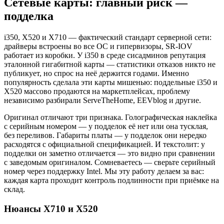
Сетевые карты: главный риск —
подделка
i350, X520 и X710 — фактический стандарт серверной сети:
драйверы встроены во все ОС и гипервизоры, SR-IOV
работает из коробки. У i350 в среде сисадминов репутация
эталонной гигабитной карты — статистики отказов никто не
публикует, но спрос на неё держится годами. Именно
популярность сделала эти карты мишенью: поддельные i350 и
X520 массово продаются на маркетплейсах, проблему
независимо разбирали ServeTheHome, EEVblog и другие.
Оригинал отличают три признака. Голографическая наклейка
с серийным номером — у подделок её нет или она тусклая,
без переливов. Габариты платы — у подделок они нередко
расходятся с официальной спецификацией. И текстолит: у
подделки он заметно отличается — это видно при сравнении
с заведомым оригиналом. Сомневаетесь — сверьте серийный
номер через поддержку Intel. Мы эту работу делаем за вас:
каждая карта проходит контроль подлинности при приёмке на
склад.
Нюансы X710 и X520