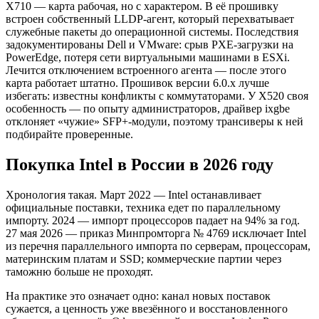
X710 — карта рабочая, но с характером. В её прошивку
встроен собственный LLDP-агент, который перехватывает
служебные пакеты до операционной системы. Последствия
задокументированы Dell и VMware: срыв PXE-загрузки на
PowerEdge, потеря сети виртуальными машинами в ESXi.
Лечится отключением встроенного агента — после этого
карта работает штатно. Прошивок версии 6.0.x лучше
избегать: известны конфликты с коммутаторами. У X520 своя
особенность — по опыту администраторов, драйвер ixgbe
отклоняет «чужие» SFP+-модули, поэтому трансиверы к ней
подбирайте проверенные.
Покупка Intel в России в 2026 году
Хронология такая. Март 2022 — Intel останавливает
официальные поставки, техника едет по параллельному
импорту. 2024 — импорт процессоров падает на 94% за год.
27 мая 2026 — приказ Минпромторга № 4769 исключает Intel
из перечня параллельного импорта по серверам, процессорам,
материнским платам и SSD; коммерческие партии через
таможню больше не проходят.
На практике это означает одно: канал новых поставок
сужается, а ценность уже ввезённого и восстановленного