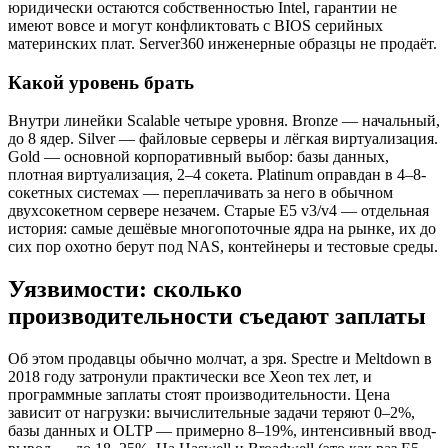
юридически остаются собственностью Intel, гарантии не
имеют вовсе и могут конфликтовать с BIOS серийных
материнских плат. Server360 инженерные образцы не продаёт.
Какой уровень брать
Внутри линейки Scalable четыре уровня. Bronze — начальный,
до 8 ядер. Silver — файловые серверы и лёгкая виртуализация.
Gold — основной корпоративный выбор: базы данных,
плотная виртуализация, 2–4 сокета. Platinum оправдан в 4–8-
сокетных системах — переплачивать за него в обычном
двухсокетном сервере незачем. Старые E5 v3/v4 — отдельная
история: самые дешёвые многопоточные ядра на рынке, их до
сих пор охотно берут под NAS, контейнеры и тестовые среды.
Уязвимости: сколько
производительности съедают заплаты
Об этом продавцы обычно молчат, а зря. Spectre и Meltdown в
2018 году затронули практически все Xeon тех лет, и
программные заплаты стоят производительности. Цена
зависит от нагрузки: вычислительные задачи теряют 0–2%,
базы данных и OLTP — примерно 8–19%, интенсивный ввод-