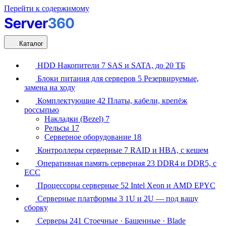
Перейти к содержимому
Каталог
HDD Накопители
7
SAS и SATA, до 20 ТБ
Блоки питания для серверов
5
Резервируемые,
замена на ходу
Комплектующие
42
Платы, кабели, крепёж
россыпью
Накладки (Bezel)
7
Рельсы
17
Серверное оборудование
18
Контроллеры серверные
7
RAID и HBA, с кешем
Оперативная память серверная
23
DDR4 и DDR5, с
ECC
Процессоры серверные
52
Intel Xeon и AMD EPYC
Серверные платформы
3
1U и 2U — под вашу
сборку
Серверы
241
Стоечные · Башенные · Blade