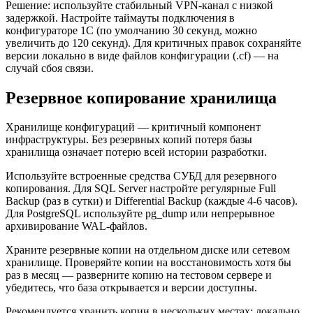
Решение: используйте стабильный VPN-канал с низкой
задержкой. Настройте таймауты подключения в
конфигураторе 1С (по умолчанию 30 секунд, можно
увеличить до 120 секунд). Для критичных правок сохраняйте
версии локально в виде файлов конфигурации (.cf) — на
случай сбоя связи.
Резервное копирование хранилища
Хранилище конфигураций — критичный компонент
инфраструктуры. Без резервных копий потеря базы
хранилища означает потерю всей истории разработки.
Используйте встроенные средства СУБД для резервного
копирования. Для SQL Server настройте регулярные Full
Backup (раз в сутки) и Differential Backup (каждые 4-6 часов).
Для PostgreSQL используйте pg_dump или непрерывное
архивирование WAL-файлов.
Храните резервные копии на отдельном диске или сетевом
хранилище. Проверяйте копии на восстановимость хотя бы
раз в месяц — разверните копию на тестовом сервере и
убедитесь, что база открывается и версии доступны.
Рекомендуется хранить копии в нескольких местах: локально