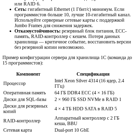
или RAID 6.
Сеть:
гигабитный Ethernet (1 Гбит/с) минимум. Если
программистов больше 10, лучше 10-гигабитный канал.
Используйте серверные сетевые карты с поддержкой
Jumbo Frames для снижения задержек.
Отказоустойчивость:
резервный блок питания, ECC-
память, RAID-контроллер с кешем. Потеря данных
хранилища — критичное событие, восстановить версии
без резервной копии невозможно.
Пример конфигурации сервера для хранилища 1С (команда до
15 программистов):
Компонент
Спецификация
Intel Xeon Silver 4314 (16 ядер, 2.4
Процессор
ГГц)
Оперативная память
64 ГБ DDR4 ECC (4 × 16 ГБ)
Диски для SQL-базы
2 × 960 ГБ SSD NVMe в RAID 1
Диски для резервных
4 × 4 ТБ HDD SATA в RAID 5
копий
Аппаратный контроллер с 2 ГБ
RAID-контроллер
кеша, BBU
Сетевая карта
Dual-port 10 GbE