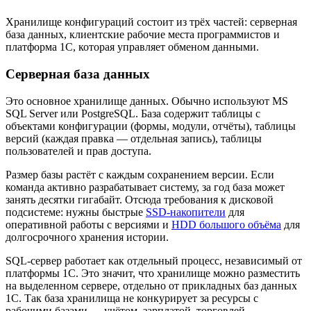
Хранилище конфигураций состоит из трёх частей: серверная
база данных, клиентские рабочие места программистов и
платформа 1С, которая управляет обменом данными.
Серверная база данных
Это основное хранилище данных. Обычно используют MS
SQL Server или PostgreSQL. База содержит таблицы с
объектами конфигурации (формы, модули, отчёты), таблицы
версий (каждая правка — отдельная запись), таблицы
пользователей и прав доступа.
Размер базы растёт с каждым сохранением версии. Если
команда активно разрабатывает систему, за год база может
занять десятки гигабайт. Отсюда требования к дисковой
подсистеме: нужны быстрые
SSD-накопители
для
оперативной работы с версиями и
HDD большого объёма
для
долгосрочного хранения истории.
SQL-сервер работает как отдельный процесс, независимый от
платформы 1С. Это значит, что хранилище можно разместить
на выделенном сервере, отдельно от прикладных баз данных
1С. Так база хранилища не конкурирует за ресурсы с
рабочими базами — учётом, зарплатой, торговлей.