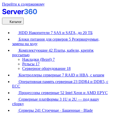
Перейти к содержимому
Каталог
HDD Накопители
7
SAS и SATA, до 20 ТБ
Блоки питания для серверов
5
Резервируемые,
замена на ходу
Комплектующие
42
Платы, кабели, крепёж
россыпью
Накладки (Bezel)
7
Рельсы
17
Серверное оборудование
18
Контроллеры серверные
7
RAID и HBA, с кешем
Оперативная память серверная
23
DDR4 и DDR5, с
ECC
Процессоры серверные
52
Intel Xeon и AMD EPYC
Серверные платформы
3
1U и 2U — под вашу
сборку
Серверы
241
Стоечные · Башенные · Blade