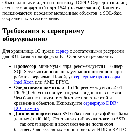
Обмен данными идёт по протоколу TCP/IP. Сервер хранилища
слушает стандартный порт 1541 (по умолчанию). Клиенты
подключаются, передают метаданные объектов, а SQL-база
сохраняет их в сжатом виде.
Требования к серверному
оборудованию
Для хранилища 1С нужен
сервер
с достаточными ресурсами
для SQL-базы и платформы 1С. Основные требования:
Процессор:
минимум 4 ядра, рекомендуется 8-16 ядер.
SQL Server активно использует многопоточность при
работе с версиями. Подойдут
серверные процессоры
Intel Xeon
или AMD EPYC.
Оперативная память:
от 16 ГБ, рекомендуется 32-64
ГБ. SQL Server кеширует индексы и данные в памяти.
Чем больше памяти, тем быстрее поиск версий и
сравнение объектов. Используйте
серверную DDR4
ECC-память
.
Дисковая подсистема:
SSD обязателен для файлов базы
данных (.mdf, .ldf). Лог транзакций лучше тоже на SSD
— так откат версий и восстановление после сбоя
быстрее. Для резервных копий подойдут HDD в RAID 5