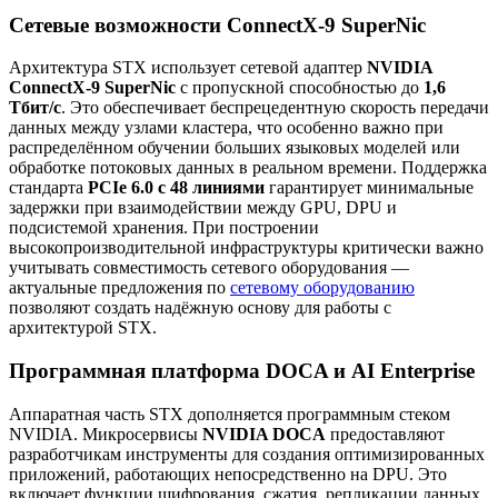
Сетевые возможности ConnectX-9 SuperNic
Архитектура STX использует сетевой адаптер
NVIDIA
ConnectX-9 SuperNic
с пропускной способностью до
1,6
Тбит/с
. Это обеспечивает беспрецедентную скорость передачи
данных между узлами кластера, что особенно важно при
распределённом обучении больших языковых моделей или
обработке потоковых данных в реальном времени. Поддержка
стандарта
PCIe 6.0 с 48 линиями
гарантирует минимальные
задержки при взаимодействии между GPU, DPU и
подсистемой хранения. При построении
высокопроизводительной инфраструктуры критически важно
учитывать совместимость сетевого оборудования —
актуальные предложения по
сетевому оборудованию
позволяют создать надёжную основу для работы с
архитектурой STX.
Программная платформа DOCA и AI Enterprise
Аппаратная часть STX дополняется программным стеком
NVIDIA. Микросервисы
NVIDIA DOCA
предоставляют
разработчикам инструменты для создания оптимизированных
приложений, работающих непосредственно на DPU. Это
включает функции шифрования, сжатия, репликации данных