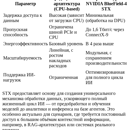
Параметр
архитектура
NVIDIA BlueField-4
(CPU-based)
STX
Задержка доступа к
Высокая (зависит
Минимальная
данным
от загрузки CPU)
(обработка на DPU)
Ограничена
Пропускная
До 1,6 Тбит/с через
шиной PCIe и
способность
ConnectX-9
CPU
Энергоэффективность
Базовый уровень
В 4 раза выше
Линейная, с
Модульная, с
ростом
Масштабируемость
сохранением
накладных
производительности
расходов
Оптимизированная
Поддержка ИИ-
Ограниченная
для полного цикла
нагрузок
ИИ
STX предоставляет основу для создания универсального
механизма обработки данных, ускоряющего полный
жизненный цикл ИИ — от предобработки и обучения
моделей до аналитики и инференса на базе агентов. Это
особенно актуально для сценариев, где требуется постоянный
доступ к большим объёмам контекстной информации,
например, в RAG-архитектурах или системах реального
времени.