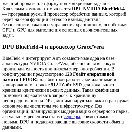
масштабировать платформу под конкретные задачи.
Ключевым компонентом является
DPU NVIDIA BlueField-4
— программируемый процессор обработки данных, который
берёт на себя функции сетевого взаимодействия,
безопасности, сжатия и управления хранилищем, освобождая
CPU и GPU для выполнения основных вычислительных
задач.
DPU BlueField-4 и процессор Grace/Vera
BlueField-4 интегрирует Arm-совместимые ядра на базе
архитектуры NVIDIA Grace/Vera, обеспечивая высокую
производительность при низком энергопотреблении. В
конфигурации предусмотрено
128 Гбайт оперативной
памяти LPDDR5
для быстрой работы с метаданными и
кэшированием, а также
512 Гбайт SSD
для локального
хранения критически важных данных. Такая комбинация
позволяет обрабатывать запросы к хранилищу
непосредственно на DPU, минимизируя задержки и разгружая
основную вычислительную инфраструктуру. Для
организаций, планирующих модернизацию серверного парка,
актуальным решением станут
серверы
, совместимые с
новыми DPU и поддерживающие высокие скорости обмена
данными.