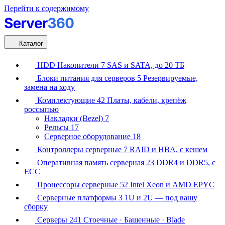
Перейти к содержимому
Каталог
HDD Накопители
7
SAS и SATA, до 20 ТБ
Блоки питания для серверов
5
Резервируемые,
замена на ходу
Комплектующие
42
Платы, кабели, крепёж
россыпью
Накладки (Bezel)
7
Рельсы
17
Серверное оборудование
18
Контроллеры серверные
7
RAID и HBA, с кешем
Оперативная память серверная
23
DDR4 и DDR5, с
ECC
Процессоры серверные
52
Intel Xeon и AMD EPYC
Серверные платформы
3
1U и 2U — под вашу
сборку
Серверы
241
Стоечные · Башенные · Blade