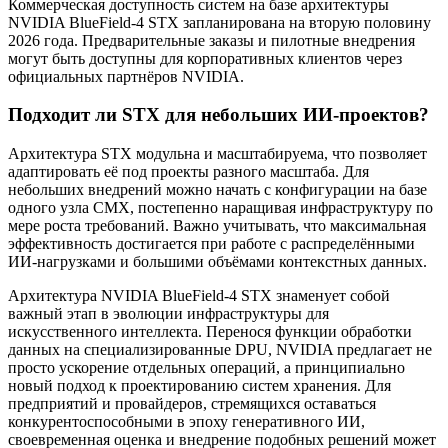
Коммерческая доступность систем на базе архитектуры
NVIDIA BlueField-4 STX запланирована на вторую половину
2026 года. Предварительные заказы и пилотные внедрения
могут быть доступны для корпоративных клиентов через
официальных партнёров NVIDIA.
Подходит ли STX для небольших ИИ-проектов?
Архитектура STX модульна и масштабируема, что позволяет
адаптировать её под проекты разного масштаба. Для
небольших внедрений можно начать с конфигурации на базе
одного узла CMX, постепенно наращивая инфраструктуру по
мере роста требований. Важно учитывать, что максимальная
эффективность достигается при работе с распределёнными
ИИ-нагрузками и большими объёмами контекстных данных.
Архитектура NVIDIA BlueField-4 STX знаменует собой
важный этап в эволюции инфраструктуры для
искусственного интеллекта. Перенося функции обработки
данных на специализированные DPU, NVIDIA предлагает не
просто ускорение отдельных операций, а принципиально
новый подход к проектированию систем хранения. Для
предприятий и провайдеров, стремящихся оставаться
конкурентоспособными в эпоху генеративного ИИ,
своевременная оценка и внедрение подобных решений может