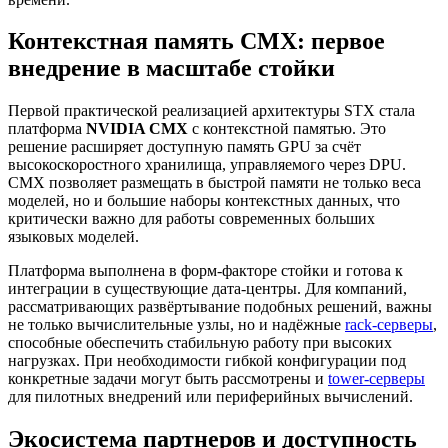
Контекстная память CMX: первое
внедрение в масштабе стойки
Первой практической реализацией архитектуры STX стала
платформа
NVIDIA CMX
с контекстной памятью. Это
решение расширяет доступную память GPU за счёт
высокоскоростного хранилища, управляемого через DPU.
CMX позволяет размещать в быстрой памяти не только веса
моделей, но и большие наборы контекстных данных, что
критически важно для работы современных больших
языковых моделей.
Платформа выполнена в форм-факторе стойки и готова к
интеграции в существующие дата-центры. Для компаний,
рассматривающих развёртывание подобных решений, важны
не только вычислительные узлы, но и надёжные
rack-серверы
,
способные обеспечить стабильную работу при высоких
нагрузках. При необходимости гибкой конфигурации под
конкретные задачи могут быть рассмотрены и
tower-серверы
для пилотных внедрений или периферийных вычислений.
Экосистема партнеров и доступность