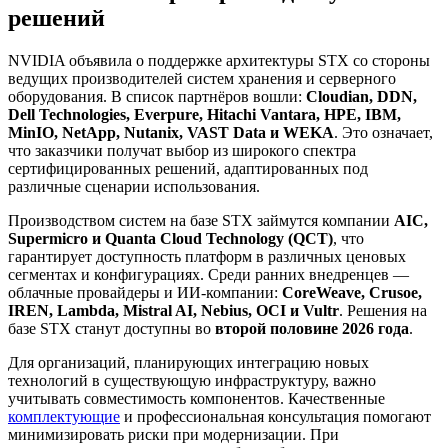
решений
NVIDIA объявила о поддержке архитектуры STX со стороны
ведущих производителей систем хранения и серверного
оборудования. В список партнёров вошли:
Cloudian, DDN,
Dell Technologies, Everpure, Hitachi Vantara, HPE, IBM,
MinIO, NetApp, Nutanix, VAST Data и WEKA
. Это означает,
что заказчики получат выбор из широкого спектра
сертифицированных решений, адаптированных под
различные сценарии использования.
Производством систем на базе STX займутся компании
AIC,
Supermicro и Quanta Cloud Technology (QCT)
, что
гарантирует доступность платформ в различных ценовых
сегментах и конфигурациях. Среди ранних внедренцев —
облачные провайдеры и ИИ-компании:
CoreWeave, Crusoe,
IREN, Lambda, Mistral AI, Nebius, OCI и Vultr
. Решения на
базе STX станут доступны во
второй половине 2026 года
.
Для организаций, планирующих интеграцию новых
технологий в существующую инфраструктуру, важно
учитывать совместимость компонентов. Качественные
комплектующие
и профессиональная консультация помогают
минимизировать риски при модернизации. При