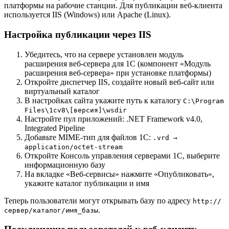
платформы на рабочие станции. Для публикации веб-клиента
используется IIS (Windows) или Apache (Linux).
Настройка публикации через IIS
Убедитесь, что на сервере установлен модуль
расширения веб-сервера для 1С (компонент «Модуль
расширения веб-сервера» при установке платформы)
Откройте диспетчер IIS, создайте новый веб-сайт или
виртуальный каталог
В настройках сайта укажите путь к каталогу
C:\Program
Files\1cv8\[версия]\wsdir
Настройте пул приложений: .NET Framework v4.0,
Integrated Pipeline
Добавьте MIME-тип для файлов 1С:
.vrd →
application/octet-stream
Откройте Консоль управления серверами 1С, выберите
информационную базу
На вкладке «Веб-сервисы» нажмите «Опубликовать»,
укажите каталог публикации и имя
Теперь пользователи могут открывать базу по адресу
http://
.
сервер/каталог/имя_базы