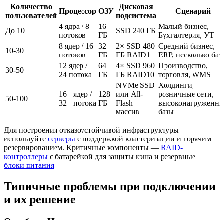
Количество
Дисковая
Процессор
ОЗУ
Сценарий
пользователей
подсистема
4 ядра / 8
16
Малый бизнес,
До 10
SSD 240 ГБ
потоков
ГБ
Бухгалтерия, УТ
8 ядер / 16
32
2× SSD 480
Средний бизнес,
10-30
потоков
ГБ
ГБ RAID1
ERP, несколько ба
12 ядер /
64
4× SSD 960
Производство,
30-50
24 потока
ГБ
ГБ RAID10
торговля, WMS
NVMe SSD
Холдинги,
16+ ядер /
128
или All-
розничные сети,
50-100
32+ потока
ГБ
Flash
высоконагруженн
массив
базы
Для построения отказоустойчивой инфраструктуры
используйте
серверы
с поддержкой кластеризации и горячим
резервированием. Критичные компоненты —
RAID-
контроллеры
с батарейкой для защиты кэша и резервные
блоки питания
.
Типичные проблемы при подключении
и их решение