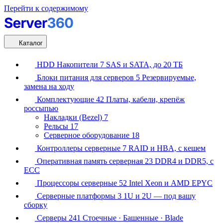
Перейти к содержимому
Каталог
HDD Накопители
7
SAS и SATA, до 20 ТБ
Блоки питания для серверов
5
Резервируемые,
замена на ходу
Комплектующие
42
Платы, кабели, крепёж
россыпью
Накладки (Bezel)
7
Рельсы
17
Серверное оборудование
18
Контроллеры серверные
7
RAID и HBA, с кешем
Оперативная память серверная
23
DDR4 и DDR5, с
ECC
Процессоры серверные
52
Intel Xeon и AMD EPYC
Серверные платформы
3
1U и 2U — под вашу
сборку
Серверы
241
Стоечные · Башенные · Blade