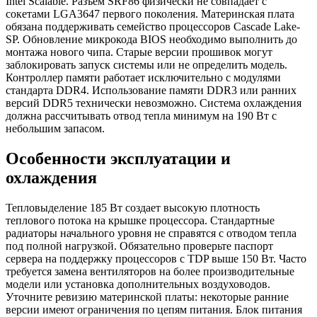
Intel Scalable. Разъем SRF86 физически не совпадает с
сокетами LGA3647 первого поколения. Материнская плата
обязана поддерживать семейство процессоров Cascade Lake-
SP. Обновление микрокода BIOS необходимо выполнить до
монтажа нового чипа. Старые версии прошивок могут
заблокировать запуск системы или не определить модель.
Контроллер памяти работает исключительно с модулями
стандарта DDR4. Использование памяти DDR3 или ранних
версий DDR5 технически невозможно. Система охлаждения
должна рассчитывать отвод тепла минимум на 190 Вт с
небольшим запасом.
Особенности эксплуатации и
охлаждения
Тепловыделение 185 Вт создает высокую плотность
теплового потока на крышке процессора. Стандартные
радиаторы начального уровня не справятся с отводом тепла
под полной нагрузкой. Обязательно проверьте паспорт
сервера на поддержку процессоров с TDP выше 150 Вт. Часто
требуется замена вентиляторов на более производительные
модели или установка дополнительных воздуховодов.
Уточните ревизию материнской платы: некоторые ранние
версии имеют ограничения по цепям питания. Блок питания