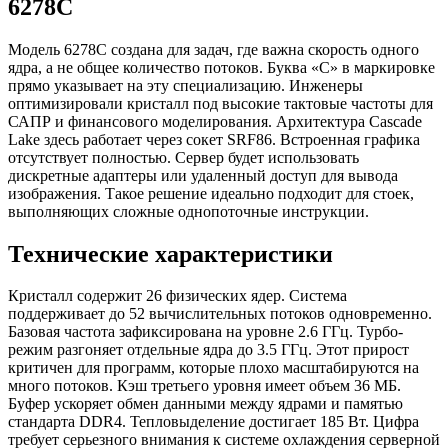
6278C
Модель 6278C создана для задач, где важна скорость одного
ядра, а не общее количество потоков. Буква «C» в маркировке
прямо указывает на эту специализацию. Инженеры
оптимизировали кристалл под высокие тактовые частоты для
САПР и финансового моделирования. Архитектура Cascade
Lake здесь работает через сокет SRF86. Встроенная графика
отсутствует полностью. Сервер будет использовать
дискретные адаптеры или удаленный доступ для вывода
изображения. Такое решение идеально подходит для стоек,
выполняющих сложные однопоточные инструкции.
Технические характеристики
Кристалл содержит 26 физических ядер. Система
поддерживает до 52 вычислительных потоков одновременно.
Базовая частота зафиксирована на уровне 2.6 ГГц. Турбо-
режим разгоняет отдельные ядра до 3.5 ГГц. Этот прирост
критичен для программ, которые плохо масштабируются на
много потоков. Кэш третьего уровня имеет объем 36 МБ.
Буфер ускоряет обмен данными между ядрами и памятью
стандарта DDR4. Тепловыделение достигает 185 Вт. Цифра
требует серьезного внимания к системе охлаждения серверной