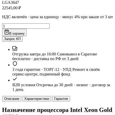
LGA3647
22545,00
₽
НДС включён · цена за единицу · минус 4% при заказе от 3 шт
Количество
товара
В корзину
Процессор
Intel
Запрос КП
Xeon
Gold
6278С
Отгрузка завтра до 16:00
Самовывоз в Саратове
26/52
бесплатно · доставка по РФ от 3 дней
2.6/3.5ГГц
185Вт
3 года гарантии · ТОРГ-12 · УПД
Ремонт в своём
SRF86
сервис-центре, подменный фонд
B2B условия
Отсрочка до 30 дней · лизинг · договор за
1 день
Описание
Характеристики
Гарантия
Назначение процессора Intel Xeon Gold