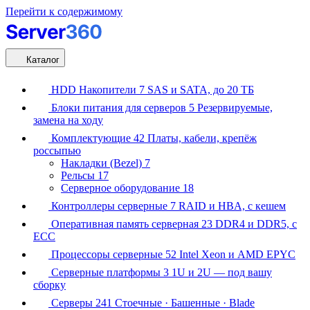
Перейти к содержимому
Каталог
HDD Накопители
7
SAS и SATA, до 20 ТБ
Блоки питания для серверов
5
Резервируемые,
замена на ходу
Комплектующие
42
Платы, кабели, крепёж
россыпью
Накладки (Bezel)
7
Рельсы
17
Серверное оборудование
18
Контроллеры серверные
7
RAID и HBA, с кешем
Оперативная память серверная
23
DDR4 и DDR5, с
ECC
Процессоры серверные
52
Intel Xeon и AMD EPYC
Серверные платформы
3
1U и 2U — под вашу
сборку
Серверы
241
Стоечные · Башенные · Blade