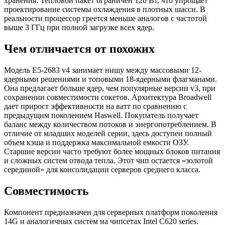
хранения. Тепловой пакет ограничен 120 Вт, что упрощает
проектирование системы охлаждения в плотных шасси. В
реальности процессор греется меньше аналогов с частотой
выше 3 ГГц при полной загрузке всех ядер.
Чем отличается от похожих
Модель E5-2683 v4 занимает нишу между массовыми 12-
ядерными решениями и топовыми 18-ядерными флагманами.
Она предлагает больше ядер, чем популярные версии v3, при
сохранении совместимости сокетов. Архитектура Broadwell
дает прирост эффективности на ватт по сравнению с
предыдущим поколением Haswell. Покупатель получает
баланс между количеством потоков и энергопотреблением. В
отличие от младших моделей серии, здесь доступен полный
объем кэша и поддержка максимальной емкости ОЗУ.
Старшие версии часто требуют более мощных блоков питания
и сложных систем отвода тепла. Этот чип остается «золотой
серединой» для консолидации серверов среднего класса.
Совместимость
Компонент предназначен для серверных платформ поколения
14G и аналогичных систем на чипсетах Intel C620 series.