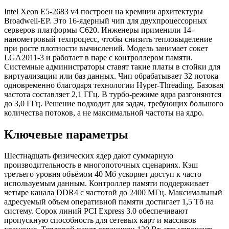
Intel Xeon E5-2683 v4 построен на кремнии архитектуры
Broadwell-EP. Это 16-ядерный чип для двухпроцессорных
серверов платформы C620. Инженеры применили 14-
нанометровый техпроцесс, чтобы снизить тепловыделение
при росте плотности вычислений. Модель занимает сокет
LGA2011-3 и работает в паре с контроллером памяти.
Системные администраторы ставят такие платы в стойки для
виртуализации или баз данных. Чип обрабатывает 32 потока
одновременно благодаря технологии Hyper-Threading. Базовая
частота составляет 2,1 ГГц. В турбо-режиме ядра разгоняются
до 3,0 ГГц. Решение подходит для задач, требующих большого
количества потоков, а не максимальной частоты на ядро.
Ключевые параметры
Шестнадцать физических ядер дают суммарную
производительность в многопоточных сценариях. Кэш
третьего уровня объёмом 40 Мб ускоряет доступ к часто
используемым данным. Контроллер памяти поддерживает
четыре канала DDR4 с частотой до 2400 МГц. Максимальный
адресуемый объем оперативной памяти достигает 1,5 Тб на
систему. Сорок линий PCI Express 3.0 обеспечивают
пропускную способность для сетевых карт и массивов