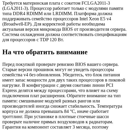
Требуется материнская плата с сокетом FCLGA2011-3
(LGA2011-3). Процессор работает только с модулями памяти
типа DDR4 RDIMM или LRDIMM. Платформа должна
поддерживать семейство процессоров Intel Xeon E5 v4
(Broadwell-EP). Для корректной работы необходима
актуальная версия микрокода BIOS от производителя сервера.
Система охлаждения должна соответствовать спецификациям
для процессоров с TDP 120 Вт.
На что обратить внимание
Перед покупкой проверьте ревизию BIOS вашего сервера.
Старые версии прошивок могут не увидеть процессоры
семейства v4 без обновления. Убедитесь, что блок питания
имеет запас мощности для двух таких процессоров в пиковой
нагрузке. В конфигурации с двумя сокетами линии PCI
Express делятся между процессорами, что влияет на схему
подключения плат расширения. Обратите внимание на тип
памяти: смешивание модулей разных рангов или
производителей иногда снижает стабильность. Температура
корпуса не должна превышать 84 °C, иначе сработает
троттлинг. При установке в плотные стоечные шасси
проверьте наличие прямых воздуховодов к радиаторам.
Гарантия на компонент составляет 3 месяца, поэтому