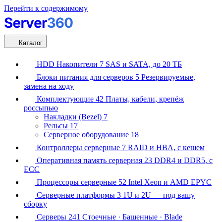
Перейти к содержимому
Каталог
HDD Накопители
7
SAS и SATA, до 20 ТБ
Блоки питания для серверов
5
Резервируемые,
замена на ходу
Комплектующие
42
Платы, кабели, крепёж
россыпью
Накладки (Bezel)
7
Рельсы
17
Серверное оборудование
18
Контроллеры серверные
7
RAID и HBA, с кешем
Оперативная память серверная
23
DDR4 и DDR5, с
ECC
Процессоры серверные
52
Intel Xeon и AMD EPYC
Серверные платформы
3
1U и 2U — под вашу
сборку
Серверы
241
Стоечные · Башенные · Blade