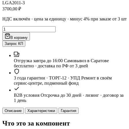
LGA2011-3
3700,00
₽
НДС включён · цена за единицу · минус 4% при заказе от 3 шт
Количество
товара
В корзину
Процессор
Intel
Запрос КП
Xeon
E5-
2683
Отгрузка завтра до 16:00
Самовывоз в Саратове
v4
бесплатно · доставка по РФ от 3 дней
16/32
2.1/3.0
3 года гарантии · ТОРГ-12 · УПД
Ремонт в своём
ГГц
сервис-центре, подменный фонд
120вт
SR2JT
B2B условия
Отсрочка до 30 дней · лизинг · договор за
1 день
Описание
Характеристики
Гарантия
Что это за компонент