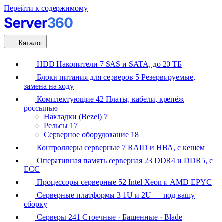
Перейти к содержимому
Каталог
HDD Накопители
7
SAS и SATA, до 20 ТБ
Блоки питания для серверов
5
Резервируемые,
замена на ходу
Комплектующие
42
Платы, кабели, крепёж
россыпью
Накладки (Bezel)
7
Рельсы
17
Серверное оборудование
18
Контроллеры серверные
7
RAID и HBA, с кешем
Оперативная память серверная
23
DDR4 и DDR5, с
ECC
Процессоры серверные
52
Intel Xeon и AMD EPYC
Серверные платформы
3
1U и 2U — под вашу
сборку
Серверы
241
Стоечные · Башенные · Blade