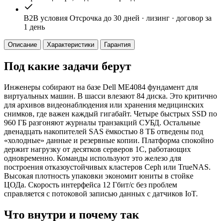
B2B условия
Отсрочка до 30 дней · лизинг · договор за
1 день
Описание
Характеристики
Гарантия
Под какие задачи берут
Инженеры собирают на базе Dell ME4084 фундамент для
виртуальных машин. В шасси влезают 84 диска. Это критично
для архивов видеонаблюдения или хранения медицинских
снимков, где важен каждый гигабайт. Четыре быстрых SSD по
960 ГБ разгоняют журналы транзакций СУБД. Остальные
двенадцать накопителей SAS ёмкостью 8 ТБ отведены под
«холодные» данные и резервные копии. Платформа спокойно
держит нагрузку от десятков серверов 1С, работающих
одновременно. Команды используют это железо для
построения отказоустойчивых кластеров Ceph или TrueNAS.
Высокая плотность упаковки экономит юниты в стойке
ЦОДа. Скорость интерфейса 12 Гбит/с без проблем
справляется с потоковой записью данных с датчиков IoT.
Что внутри и почему так