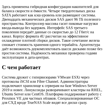
Здесь применена гибридная конфигурация накопителей для
баланса скорости и ёмкости. Четыре твердотельных диска
SATA работают как кэш-уровень или размещают системы.
Двенадцать механических дисков SAS дают 96 ТБ полезного
пространства. Контроллер массива гасит пиковые нагрузки
ввода-вывода без задержек. Интерфейс SAS третьего
поколения передаёт данные со скоростью до 12 Гбит/с на
канал. Корпус формата 4U рассчитан на эффективное
охлаждение плотной сборки дисков. Такое сочетание железа
снижает стоимость хранения одного терабайта. Архитектура
даёт возможность доукомплектовать шасси дисками позже без
простоя системы. Надёжность механики проверена годами
эксплуатации в дата-центрах.
С чем работает
Система дружит с гипервизорами VMware ESXi через
протоколы iSCSI или Fibre Channel. Администраторы
подключают хранилище к серверам на базе Windows Server
2019 и новее. Линуксоиды разворачивают кластеры на RHEL,
Ubuntu Server или CentOS. Платформа поддерживает работу с
Proxmox VE для частных облаков. Специализированные ОС
для СХД вроде TrueNAS Scale видят все диски сразу.