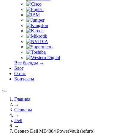
Все бренды →
Блог
О нас
Контакты
Главная
→
Серверы
→
Dell
→
Сервер Dell ME4084 PowerVault (refurb)