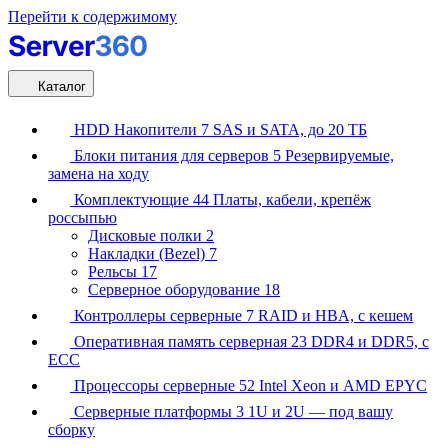
Перейти к содержимому
Каталог
HDD Накопители
7
SAS и SATA, до 20 ТБ
Блоки питания для серверов
5
Резервируемые,
замена на ходу
Комплектующие
44
Платы, кабели, крепёж
россыпью
Дисковые полки
2
Накладки (Bezel)
7
Рельсы
17
Серверное оборудование
18
Контроллеры серверные
7
RAID и HBA, с кешем
Оперативная память серверная
23
DDR4 и DDR5, с
ECC
Процессоры серверные
52
Intel Xeon и AMD EPYC
Серверные платформы
3
1U и 2U — под вашу
сборку