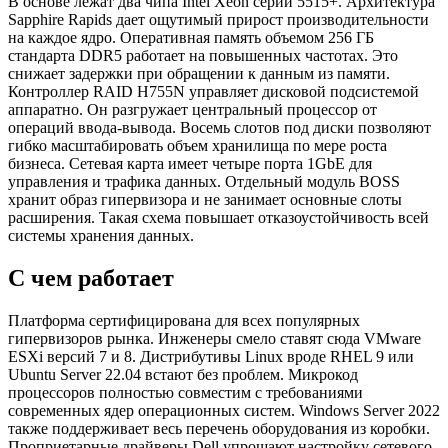
В основе лежат два чипа Intel Xeon серии 5515+. Архитектура
Sapphire Rapids дает ощутимый прирост производительности
на каждое ядро. Оперативная память объемом 256 ГБ
стандарта DDR5 работает на повышенных частотах. Это
снижает задержки при обращении к данным из памяти.
Контроллер RAID H755N управляет дисковой подсистемой
аппаратно. Он разгружает центральный процессор от
операций ввода-вывода. Восемь слотов под диски позволяют
гибко масштабировать объем хранилища по мере роста
бизнеса. Сетевая карта имеет четыре порта 1GbE для
управления и трафика данных. Отдельный модуль BOSS
хранит образ гипервизора и не занимает основные слоты
расширения. Такая схема повышает отказоустойчивость всей
системы хранения данных.
С чем работает
Платформа сертифицирована для всех популярных
гипервизоров рынка. Инженеры смело ставят сюда VMware
ESXi версий 7 и 8. Дистрибутивы Linux вроде RHEL 9 или
Ubuntu Server 22.04 встают без проблем. Микрокод
процессоров полностью совместим с требованиями
современных ядер операционных систем. Windows Server 2022
также поддерживает весь перечень оборудования из коробки.
Проприетарные драйверы Dell упрощают настройку сетевого