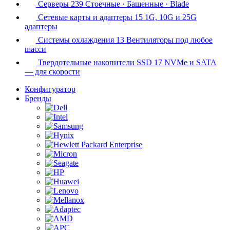
Серверы
239
Стоечные · Башенные · Blade
Сетевые карты и адаптеры
15
1G, 10G и 25G
адаптеры
Системы охлаждения
13
Вентиляторы под любое
шасси
Твердотельные накопители SSD
17
NVMe и SATA
— для скорости
Конфигуратор
Бренды