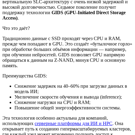
вертикальную SLC-архитектуру с очень низкой задержкой и
высокой долговечностью. Седьмое поколение получит
поддержку технологии
GIDS (GPU-Initiated Direct Storage
Access)
.
Что это даёт?
Традиционно данные с SSD проходят через CPU и RAM,
прежде чем попадают в GPU. Это создаёт «бутылочное горло»
при обработке больших объёмов информации — например,
при обучении нейросетей. GIDS позволяет GPU напрямую
обращаться к данным на Z-NAND, минуя CPU и основную
память.
Преимущества GIDS:
Снижение задержек на 40–60% при загрузке данных в
модель ИИ;
Увеличение скорости обучения и вывода (inference);
Снижение нагрузки на CPU и RAM;
Повышение общей энергоэффективности системы.
Эта технология особенно актуальна для компаний,
использующих
серверные платформы для ИИ и HPC
. Она
открывает путь к созданию гипермасштабируемых кластеров,
где каждый узел может мгновенно получать доступ к