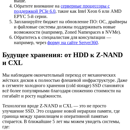
выше.
Обратите внимание на
серверные процессоры с
поддержкой PCIe 6.0
, такие как Intel Xeon 6 или AMD
EPYC 5-й серии.
Запланируйте бюджет на обновление ПО: ОС, драйверы
и файловые системы должны поддерживать новые
возможности (например, Zoned Namespaces в NVMe).
Обратитесь к специалистам для консультации —
например, через
форму на сайте Server360
.
Будущее хранения: от HDD к Z-NAND
и CXL
Мы наблюдаем окончательный переход от механических
жёстких дисков к полностью флешевой инфраструктуре. Даже
в сегменте холодного хранения (cold storage) SSD становятся
всё более популярными благодаря снижению стоимости на
гигабайт и росту надёжности.
Технологии вроде Z-NAND и CXL — это не просто
улучшение SSD. Это создание новой иерархии памяти, где
граница между хранилищем и оперативной памятью
стирается. В ближайшие 5 лет мы можем увидеть системы,
где: