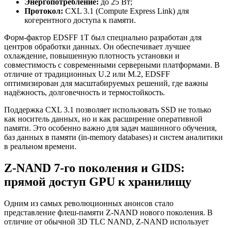
Энергопотребление:
до 25 Вт;
Протокол:
CXL 3.1 (Compute Express Link) для
когерентного доступа к памяти.
Форм-фактор EDSFF 1T был специально разработан для
центров обработки данных. Он обеспечивает лучшее
охлаждение, повышенную плотность установки и
совместимость с современными серверными платформами. В
отличие от традиционных U.2 или M.2, EDSFF
оптимизирован для масштабируемых решений, где важны
надёжность, долговечность и термостойкость.
Поддержка CXL 3.1 позволяет использовать SSD не только
как носитель данных, но и как расширение оперативной
памяти. Это особенно важно для задач машинного обучения,
баз данных в памяти (in-memory databases) и систем аналитики
в реальном времени.
Z-NAND 7-го поколения и GIDS:
прямой доступ GPU к хранилищу
Одним из самых революционных анонсов стало
представление флеш-памяти Z-NAND нового поколения. В
отличие от обычной 3D TLC NAND, Z-NAND использует