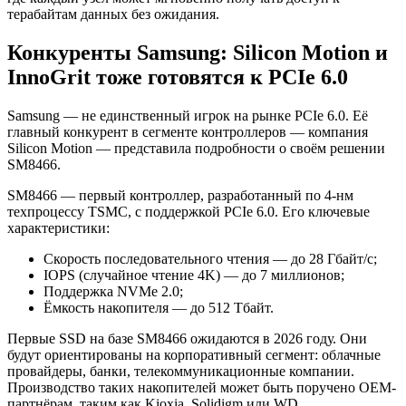
терабайтам данных без ожидания.
Конкуренты Samsung: Silicon Motion и
InnoGrit тоже готовятся к PCIe 6.0
Samsung — не единственный игрок на рынке PCIe 6.0. Её
главный конкурент в сегменте контроллеров — компания
Silicon Motion — представила подробности о своём решении
SM8466.
SM8466 — первый контроллер, разработанный по 4-нм
техпроцессу TSMC, с поддержкой PCIe 6.0. Его ключевые
характеристики:
Скорость последовательного чтения — до 28 Гбайт/с;
IOPS (случайное чтение 4K) — до 7 миллионов;
Поддержка NVMe 2.0;
Ёмкость накопителя — до 512 Тбайт.
Первые SSD на базе SM8466 ожидаются в 2026 году. Они
будут ориентированы на корпоративный сегмент: облачные
провайдеры, банки, телекоммуникационные компании.
Производство таких накопителей может быть поручено OEM-
партнёрам, таким как Kioxia, Solidigm или WD.