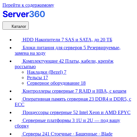
Перейти к содержимому
Каталог
HDD Накопители
7
SAS и SATA, до 20 ТБ
Блоки питания для серверов
5
Резервируемые,
замена на ходу
Комплектующие
42
Платы, кабели, крепёж
россыпью
Накладки (Bezel)
7
Рельсы
17
Серверное оборудование
18
Контроллеры серверные
7
RAID и HBA, с кешем
Оперативная память серверная
23
DDR4 и DDR5, с
ECC
Процессоры серверные
52
Intel Xeon и AMD EPYC
Серверные платформы
3
1U и 2U — под вашу
сборку
Серверы
241
Стоечные · Башенные · Blade