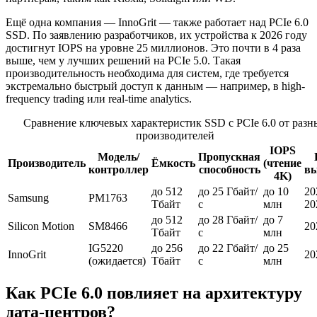
Ещё одна компания — InnoGrit — также работает над PCIe 6.0
SSD. По заявлению разработчиков, их устройства к 2026 году
достигнут IOPS на уровне 25 миллионов. Это почти в 4 раза
выше, чем у лучших решений на PCIe 5.0. Такая
производительность необходима для систем, где требуется
экстремально быстрый доступ к данным — например, в high-
frequency trading или real-time analytics.
Сравнение ключевых характеристик SSD с PCIe 6.0 от разн
производителей
IOPS
Модель/
Пропускная
Производитель
Ёмкость
(чтение
контроллер
способность
вы
4K)
до 512
до 25 Гбайт/
до 10
20
Samsung
PM1763
Тбайт
с
млн
20
до 512
до 28 Гбайт/
до 7
Silicon Motion
SM8466
20
Тбайт
с
млн
IG5220
до 256
до 22 Гбайт/
до 25
InnoGrit
20
(ожидается)
Тбайт
с
млн
Как PCIe 6.0 повлияет на архитектуру
дата-центров?