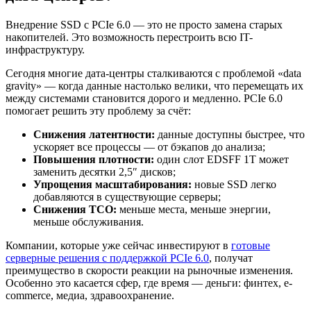
Внедрение SSD с PCIe 6.0 — это не просто замена старых
накопителей. Это возможность перестроить всю IT-
инфраструктуру.
Сегодня многие дата-центры сталкиваются с проблемой «data
gravity» — когда данные настолько велики, что перемещать их
между системами становится дорого и медленно. PCIe 6.0
помогает решить эту проблему за счёт:
Снижения латентности:
данные доступны быстрее, что
ускоряет все процессы — от бэкапов до анализа;
Повышения плотности:
один слот EDSFF 1T может
заменить десятки 2,5″ дисков;
Упрощения масштабирования:
новые SSD легко
добавляются в существующие серверы;
Снижения TCO:
меньше места, меньше энергии,
меньше обслуживания.
Компании, которые уже сейчас инвестируют в
готовые
серверные решения с поддержкой PCIe 6.0
, получат
преимущество в скорости реакции на рыночные изменения.
Особенно это касается сфер, где время — деньги: финтех, e-
commerce, медиа, здравоохранение.