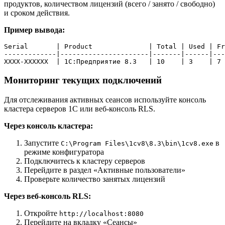
продуктов, количеством лицензий (всего / занято / свободно)
и сроком действия.
Пример вывода:
Serial       | Product              | Total | Used | Fr
-------------|----------------------|-------|------|---
Мониторинг текущих подключений
Для отслеживания активных сеансов используйте консоль
кластера серверов 1С или веб-консоль RLS.
Через консоль кластера:
Запустите
в
C:\Program Files\1cv8\8.3\bin\1cv8.exe
режиме конфигуратора
Подключитесь к кластеру серверов
Перейдите в раздел «Активные пользователи»
Проверьте количество занятых лицензий
Через веб-консоль RLS:
Откройте
http://localhost:8080
Перейдите на вкладку «Сеансы»