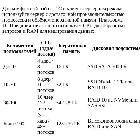
Для комфортной работы 1С в клиент-серверном режиме
используйте сервер с достаточной производительностью
процессора и объёмом оперативной памяти. Платформа
1С:Предприятие активно использует CPU для обработки
запросов и RAM для кеширования данных.
CPU
Количество
Оперативная
(ядра/
Дисковая подсистем
пользователей
память
потоки)
4 ядра /
До 10
8
16 ГБ
SSD SATA 500 ГБ
потоков
8 ядер /
SSD NVMe 1 ТБ или
10-30
16
32 ГБ
RAID 10
потоков
16 ядер
RAID 10 на NVMe или
30-100
/ 32
64-128 ГБ
SAS SSD
потока
24+
ядра /
Высокопроизводительн
Более 100
128-256 ГБ
48+
RAID или SAN
потоков