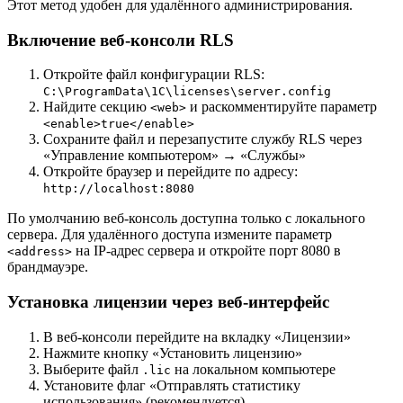
Этот метод удобен для удалённого администрирования.
Включение веб-консоли RLS
Откройте файл конфигурации RLS:
C:\ProgramData\1C\licenses\server.config
Найдите секцию
и раскомментируйте параметр
<web>
<enable>true</enable>
Сохраните файл и перезапустите службу RLS через
«Управление компьютером» → «Службы»
Откройте браузер и перейдите по адресу:
http://localhost:8080
По умолчанию веб-консоль доступна только с локального
сервера. Для удалённого доступа измените параметр
на IP-адрес сервера и откройте порт 8080 в
<address>
брандмауэре.
Установка лицензии через веб-интерфейс
В веб-консоли перейдите на вкладку «Лицензии»
Нажмите кнопку «Установить лицензию»
Выберите файл
на локальном компьютере
.lic
Установите флаг «Отправлять статистику
использования» (рекомендуется)