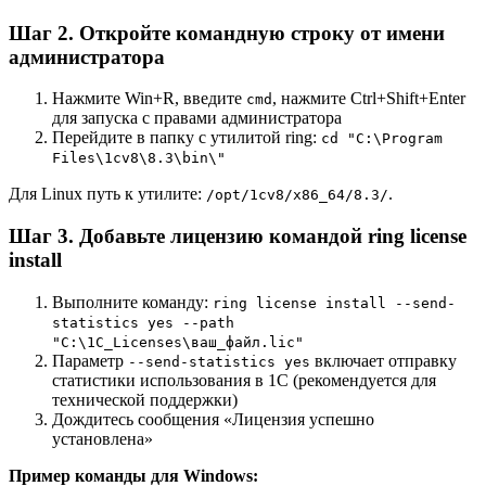
Шаг 2. Откройте командную строку от имени
администратора
Нажмите Win+R, введите
, нажмите Ctrl+Shift+Enter
cmd
для запуска с правами администратора
Перейдите в папку с утилитой ring:
cd "C:\Program
Files\1cv8\8.3\bin\"
Для Linux путь к утилите:
.
/opt/1cv8/x86_64/8.3/
Шаг 3. Добавьте лицензию командой ring license
install
Выполните команду:
ring license install --send-
statistics yes --path
"C:\1C_Licenses\ваш_файл.lic"
Параметр
включает отправку
--send-statistics yes
статистики использования в 1С (рекомендуется для
технической поддержки)
Дождитесь сообщения «Лицензия успешно
установлена»
Пример команды для Windows: