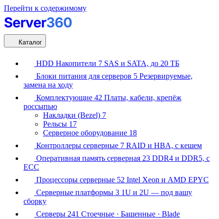
Перейти к содержимому
Каталог
HDD Накопители
7
SAS и SATA, до 20 ТБ
Блоки питания для серверов
5
Резервируемые,
замена на ходу
Комплектующие
42
Платы, кабели, крепёж
россыпью
Накладки (Bezel)
7
Рельсы
17
Серверное оборудование
18
Контроллеры серверные
7
RAID и HBA, с кешем
Оперативная память серверная
23
DDR4 и DDR5, с
ECC
Процессоры серверные
52
Intel Xeon и AMD EPYC
Серверные платформы
3
1U и 2U — под вашу
сборку
Серверы
241
Стоечные · Башенные · Blade