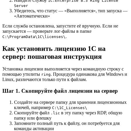
Найдите службу
1C:Enterprise 8.3 Ring License
Server
Убедитесь, что статус — «Выполняется», тип запуска —
«Автоматически»
Если служба остановлена, запустите её вручную. Если не
запускается — проверьте лог-файлы в папке
.
C:\ProgramData\1C\licenses\
Как установить лицензию 1С на
сервер: пошаговая инструкция
Установка лицензии выполняется через командную строку с
помощью утилиты
. Процедура одинакова для Windows и
ring
Linux, различаются только пути к файлам.
Шаг 1. Скопируйте файл лицензии на сервер
Создайте на сервере папку для хранения лицензионных
ключей, например
C:\1C_Licenses\
Скопируйте файл
в эту папку через RDP, общую
.lic
папку или флешку
Запомните полный путь к файлу, он потребуется для
команды активации