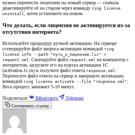
нужно перенести лицензию на новый сервер — сначала
деактивируйте её на старом через команду
ring license
, затем установите на новом.
uninstall
Что делать, если лицензия не активируется из-за
отсутствия интернета?
Используйте процедуру ручной активации. На сервере
сгенерируйте файл запроса активации командой
ring
license info --path "путь_к_лицензии.lic" >
. Скопируйте файл
на компьютер с
request.xml
request.xml
интернетом, загрузите его на портал активации 1С
(activation.1c.ru) и получите файл ответа
.
response.xml
Перенесите файл ответа на сервер и завершите активацию
командой
.
ring license activate --file "response.xml"
Весь процесс занимает 5-10 минут.
Поделиться:
ВКонтакте
Telegram
Скопировать ссылку