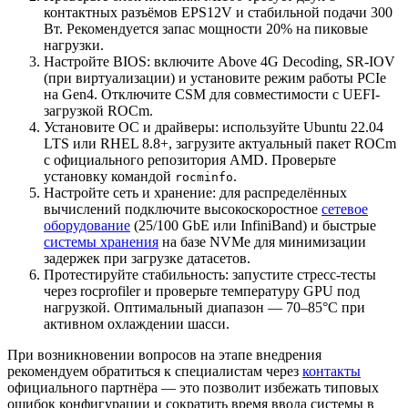
контактных разъёмов EPS12V и стабильной подачи 300
Вт. Рекомендуется запас мощности 20% на пиковые
нагрузки.
Настройте BIOS: включите Above 4G Decoding, SR-IOV
(при виртуализации) и установите режим работы PCIe
на Gen4. Отключите CSM для совместимости с UEFI-
загрузкой ROCm.
Установите ОС и драйверы: используйте Ubuntu 22.04
LTS или RHEL 8.8+, загрузите актуальный пакет ROCm
с официального репозитория AMD. Проверьте
установку командой
.
rocminfo
Настройте сеть и хранение: для распределённых
вычислений подключите высокоскоростное
сетевое
оборудование
(25/100 GbE или InfiniBand) и быстрые
системы хранения
на базе NVMe для минимизации
задержек при загрузке датасетов.
Протестируйте стабильность: запустите стресс-тесты
через rocprofiler и проверьте температуру GPU под
нагрузкой. Оптимальный диапазон — 70–85°C при
активном охлаждении шасси.
При возникновении вопросов на этапе внедрения
рекомендуем обратиться к специалистам через
контакты
официального партнёра — это позволит избежать типовых
ошибок конфигурации и сократить время ввода системы в