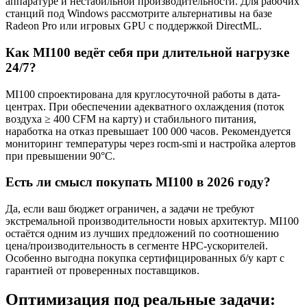
аппаратуре и нестабильной производительности. Для рабочих
станций под Windows рассмотрите альтернативы на базе
Radeon Pro или игровых GPU с поддержкой DirectML.
Как MI100 ведёт себя при длительной нагрузке
24/7?
MI100 спроектирована для круглосуточной работы в дата-
центрах. При обеспечении адекватного охлаждения (поток
воздуха ≥ 400 CFM на карту) и стабильного питания,
наработка на отказ превышает 100 000 часов. Рекомендуется
мониторинг температуры через rocm-smi и настройка алертов
при превышении 90°C.
Есть ли смысл покупать MI100 в 2026 году?
Да, если ваш бюджет ограничен, а задачи не требуют
экстремальной производительности новых архитектур. MI100
остаётся одним из лучших предложений по соотношению
цена/производительность в сегменте HPC-ускорителей.
Особенно выгодна покупка сертифицированных б/у карт с
гарантией от проверенных поставщиков.
Оптимизация под реальные задачи: