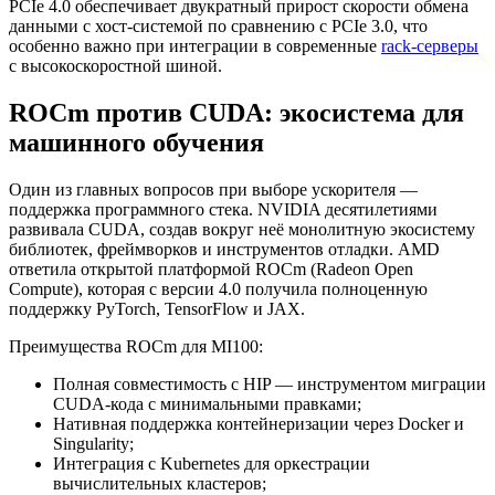
PCIe 4.0 обеспечивает двукратный прирост скорости обмена
данными с хост-системой по сравнению с PCIe 3.0, что
особенно важно при интеграции в современные
rack-серверы
с высокоскоростной шиной.
ROCm против CUDA: экосистема для
машинного обучения
Один из главных вопросов при выборе ускорителя —
поддержка программного стека. NVIDIA десятилетиями
развивала CUDA, создав вокруг неё монолитную экосистему
библиотек, фреймворков и инструментов отладки. AMD
ответила открытой платформой ROCm (Radeon Open
Compute), которая с версии 4.0 получила полноценную
поддержку PyTorch, TensorFlow и JAX.
Преимущества ROCm для MI100:
Полная совместимость с HIP — инструментом миграции
CUDA-кода с минимальными правками;
Нативная поддержка контейнеризации через Docker и
Singularity;
Интеграция с Kubernetes для оркестрации
вычислительных кластеров;