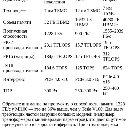
поколения
7 нм
Техпроцесс
7 нм TSMC
12 нм TSMC
TSMC
16/32 ГБ
40/80 ГБ
Объём памяти
32 ГБ HBM2
HBM2
HBM2e
Пропускная
1555–2039
1228 ГБ/с
900 ГБ/с
способность
ГБ/с
FP32
19,5
23,1 TFLOPS
15,7 TFLOPS
производительность
TFLOPS
312
FP16 (матрицы)
184,6 TFLOPS
125 TFLOPS
TFLOPS
INT8
184,6 TOPS
125 TOPS
624 TOPS
производительность
PCIe 4.0
Интерфейс
PCIe 4.0 x16
PCIe 3.0 x16
x16
250–400
TDP
300 Вт
250–300 Вт
Вт
Обратите внимание на пропускную способность памяти: 1228
ГБ/с у MI100 — это на 36% выше, чем у Tesla V100. Для задач,
требующих частой загрузки больших моделей (например,
трансформеры с миллиардами параметров), это даёт ощутимое
преимущество в скорости инференса. При этом поддержка