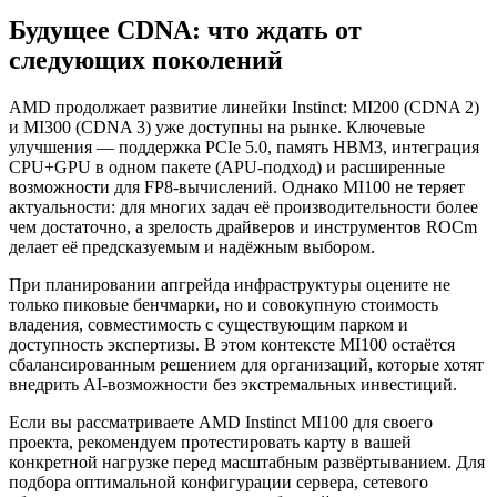
Будущее CDNA: что ждать от
следующих поколений
AMD продолжает развитие линейки Instinct: MI200 (CDNA 2)
и MI300 (CDNA 3) уже доступны на рынке. Ключевые
улучшения — поддержка PCIe 5.0, память HBM3, интеграция
CPU+GPU в одном пакете (APU-подход) и расширенные
возможности для FP8-вычислений. Однако MI100 не теряет
актуальности: для многих задач её производительности более
чем достаточно, а зрелость драйверов и инструментов ROCm
делает её предсказуемым и надёжным выбором.
При планировании апгрейда инфраструктуры оцените не
только пиковые бенчмарки, но и совокупную стоимость
владения, совместимость с существующим парком и
доступность экспертизы. В этом контексте MI100 остаётся
сбалансированным решением для организаций, которые хотят
внедрить AI-возможности без экстремальных инвестиций.
Если вы рассматриваете AMD Instinct MI100 для своего
проекта, рекомендуем протестировать карту в вашей
конкретной нагрузке перед масштабным развёртыванием. Для
подбора оптимальной конфигурации сервера, сетевого