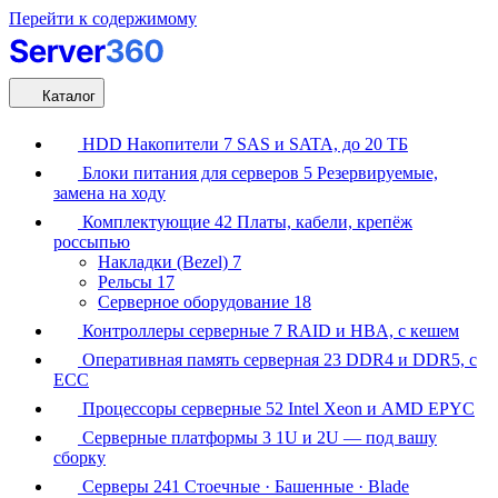
Перейти к содержимому
Каталог
HDD Накопители
7
SAS и SATA, до 20 ТБ
Блоки питания для серверов
5
Резервируемые,
замена на ходу
Комплектующие
42
Платы, кабели, крепёж
россыпью
Накладки (Bezel)
7
Рельсы
17
Серверное оборудование
18
Контроллеры серверные
7
RAID и HBA, с кешем
Оперативная память серверная
23
DDR4 и DDR5, с
ECC
Процессоры серверные
52
Intel Xeon и AMD EPYC
Серверные платформы
3
1U и 2U — под вашу
сборку
Серверы
241
Стоечные · Башенные · Blade