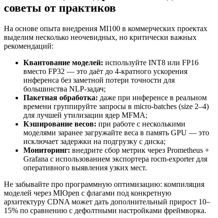
советы от практиков
На основе опыта внедрения MI100 в коммерческих проектах
выделим несколько неочевидных, но критически важных
рекомендаций:
Квантование моделей:
используйте INT8 или FP16
вместо FP32 — это даёт до 4-кратного ускорения
инференса без заметной потери точности для
большинства NLP-задач;
Пакетная обработка:
даже при инференсе в реальном
времени группируйте запросы в micro-batches (size 2–4)
для лучшей утилизации ядер MFMA;
Кэширование весов:
при работе с несколькими
моделями заранее загружайте веса в память GPU — это
исключает задержки на подгрузку с диска;
Мониторинг:
внедрите сбор метрик через Prometheus +
Grafana с использованием экспортера rocm-exporter для
оперативного выявления узких мест.
Не забывайте про программную оптимизацию: компиляция
моделей через MIOpen с флагами под конкретную
архитектуру CDNA может дать дополнительный прирост 10–
15% по сравнению с дефолтными настройками фреймворка.