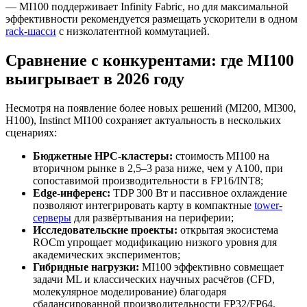
— MI100 поддерживает Infinity Fabric, но для максимальной
эффективности рекомендуется размещать ускорители в одном
rack-шасси
с низколатентной коммутацией.
Сравнение с конкурентами: где MI100
выигрывает в 2026 году
Несмотря на появление более новых решений (MI200, MI300,
H100), Instinct MI100 сохраняет актуальность в нескольких
сценариях:
Бюджетные HPC-кластеры:
стоимость MI100 на
вторичном рынке в 2,5–3 раза ниже, чем у A100, при
сопоставимой производительности в FP16/INT8;
Edge-инференс:
TDP 300 Вт и пассивное охлаждение
позволяют интегрировать карту в компактные
tower-
серверы
для развёртывания на периферии;
Исследовательские проекты:
открытая экосистема
ROCm упрощает модификацию низкого уровня для
академических экспериментов;
Гибридные нагрузки:
MI100 эффективно совмещает
задачи ML и классических научных расчётов (CFD,
молекулярное моделирование) благодаря
сбалансированной производительности FP32/FP64.