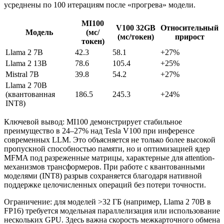
усреднены по 100 итерациям после «прогрева» модели.
MI100
V100 32GB
Относительный
Модель
(мс/
(мс/токен)
прирост
токен)
Llama 2 7B
42.3
58.1
+27%
Llama 2 13B
78.6
105.4
+25%
Mistral 7B
39.8
54.2
+27%
Llama 2 70B
(квантованная
186.5
245.3
+24%
INT8)
Ключевой вывод: MI100 демонстрирует стабильное
преимущество в 24–27% над Tesla V100 при инференсе
современных LLM. Это объясняется не только более высокой
пропускной способностью памяти, но и оптимизацией ядер
MFMA под разреженные матрицы, характерные для attention-
механизмов трансформеров. При работе с квантованными
моделями (INT8) разрыв сохраняется благодаря нативной
поддержке целочисленных операций без потери точности.
Ограничение: для моделей >32 ГБ (например, Llama 2 70B в
FP16) требуется модельная параллелизация или использование
нескольких GPU. Здесь важна скорость межкарточного обмена