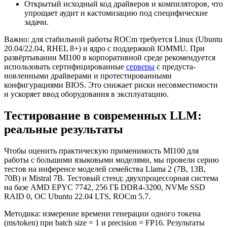
Открытый исходный код драйверов и компиляторов, что
упрощает аудит и кастомизацию под специфические
задачи.
Важно: для стабильной работы ROCm требуется Linux (Ubuntu
20.04/22.04, RHEL 8+) и ядро с поддержкой IOMMU. При
развёртывании MI100 в корпоративной среде рекомендуется
использовать сертифицированные
серверы
с предуста-
новленными драйверами и протестированными
конфигурациями BIOS. Это снижает риски несовместимости
и ускоряет ввод оборудования в эксплуатацию.
Тестирование в современных LLM:
реальные результаты
Чтобы оценить практическую применимость MI100 для
работы с большими языковыми моделями, мы провели серию
тестов на инференсе моделей семейства Llama 2 (7B, 13B,
70B) и Mistral 7B. Тестовый стенд: двухпроцессорная система
на базе AMD EPYC 7742, 256 ГБ DDR4-3200, NVMe SSD
RAID 0, ОС Ubuntu 22.04 LTS, ROCm 5.7.
Методика: измерение времени генерации одного токена
(ms/token) при batch size = 1 и precision = FP16. Результаты