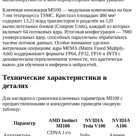
Ключевая инновация MI100 — модульная компоновка на базе
7-нм техпроцесса TSMC. Кристалл площадью 486 мм²
содержит 13,23 млрд транзисторов и разделён на 120
вычислительных блоков (Compute Units), каждый из которых
включает 64 потоковых ядра. Итоговая конфигурация — 7680
универсальных ядер, способных параллельно обрабатывать
тысячи потоков данных. Особое внимание уделено
матричным операциям: ядра MFMA (Matrix Fused Multiply-
Add) поддерживают форматы FP64, FP32, FP16 и INT8 с
динамическим переключением точности, что критически
важно для обучения и инференса нейросетей.
Технические характеристики в
деталях
Для наглядного сравнения ключевых параметров MI100 с
предшественниками и конкурентами приведём сводную
таблицу:
AMD Instinct
NVIDIA
NVIDIA
Параметр
MI100
Tesla V100
A100
CDNA 1-го
Архитектура
Volta
Ampere