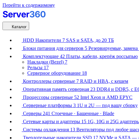
Перейти к содержимому
Каталог
HDD Накопители
7
SAS и SATA, до 20 ТБ
Блоки питания для серверов
5
Резервируемые, замена 
Комплектующие
42
Платы, кабели, крепёж россыпью
Накладки (Bezel)
7
Рельсы
17
Серверное оборудование
18
Контроллеры серверные
7
RAID и HBA, с кешем
Оперативная память серверная
23
DDR4 и DDR5, с E
Процессоры серверные
52
Intel Xeon и AMD EPYC
Серверные платформы
3
1U и 2U — под вашу сборку
Серверы
241
Стоечные · Башенные · Blade
Сетевые карты и адаптеры
15
1G, 10G и 25G адаптер
Системы охлаждения
13
Вентиляторы под любое шас
Твердотельные накопители SSD
17
NVMe и SATA — д