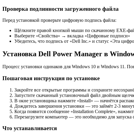
Проверка подлинности загруженного файла
Перед установкой проверьте цифровую подпись файла:
Щёлкните правой кнопкой мыши по скачанному EXE-фа
Выберите «Свойства» → вкладка «Цифровые подписи»
Убедитесь, что подпись от «Dell Inc.» и статус «Эта цифр
Установка Dell Power Manager в Window
Процесс установки одинаков для Windows 10 и Windows 11. По
Пошаговая инструкция по установке
Закройте все открытые программы и сохраните несохран
Запустите скачанный установочный файл двойным щелчк
В окне установщика нажмите «Install» — начнётся распа
Дождитесь завершения установки — это займёт 2-3 минут
Когда появится сообщение «Installation Complete», нажмит
Перезагрузите компьютер — это необходимо для запуска ф
Что устанавливается