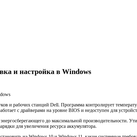
овка и настройка в Windows
ков и рабочих станций Dell. Программа контролирует температу
аботает с драйверами на уровне BIOS и недоступен для устройс
энергосберегающего до максимальной производительности. Утил
зарядки для увеличения ресурса аккумулятора.
го установить на Windows 10 и Windows 11, какие системные тре