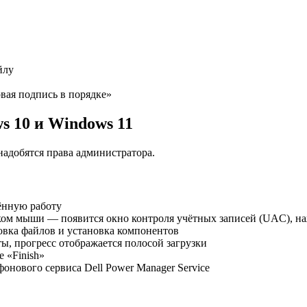
йлу
овая подпись в порядке»
s 10 и Windows 11
надобятся права администратора.
ённую работу
ом мыши — появится окно контроля учётных записей (UAC), н
ковка файлов и установка компонентов
ы, прогресс отображается полосой загрузки
е «Finish»
онового сервиса Dell Power Manager Service