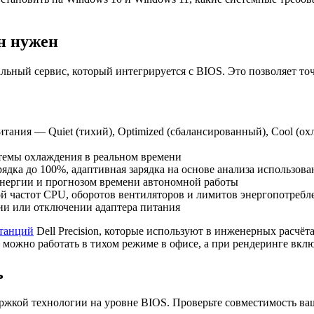
он нужен
альный сервис, который интегрируется с BIOS. Это позволяет то
я — Quiet (тихий), Optimized (сбалансированный), Cool (охлаж
темы охлаждения в реальном времени
дка до 100%, адаптивная зарядка на основе анализа использовани
 энергии и прогнозом времени автономной работы
ой частот CPU, оборотов вентиляторов и лимитов энергопотребл
и или отключении адаптера питания
станций
Dell Precision, которые используют в инженерных расчёт
можно работать в тихом режиме в офисе, а при рендеринге вкл
ь
ддержкой технологии на уровне BIOS. Проверьте совместимость ва