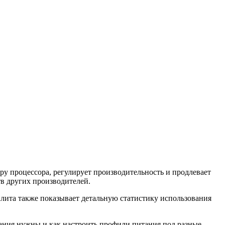
ру процессора, регулирует производительность и продлевает
тв других производителей.
ита также показывает детальную статистику использования
бования нужны и как настроить профили питания под разные