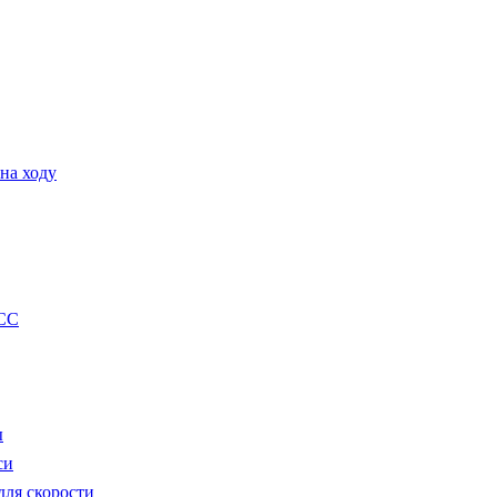
на ходу
CC
ы
си
ля скорости