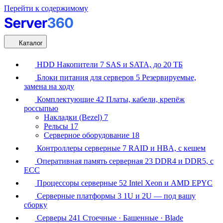
Перейти к содержимому
Каталог
HDD Накопители
7
SAS и SATA, до 20 ТБ
Блоки питания для серверов
5
Резервируемые,
замена на ходу
Комплектующие
42
Платы, кабели, крепёж
россыпью
Накладки (Bezel)
7
Рельсы
17
Серверное оборудование
18
Контроллеры серверные
7
RAID и HBA, с кешем
Оперативная память серверная
23
DDR4 и DDR5, с
ECC
Процессоры серверные
52
Intel Xeon и AMD EPYC
Серверные платформы
3
1U и 2U — под вашу
сборку
Серверы
241
Стоечные · Башенные · Blade