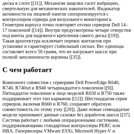
диска в слоте [[31]]. Механизм защелки гасит вибрацию,
смертельную для механических накопителей. Индикатор
активности на лицевой панели синхронизируется с
контроллером сервера для визуального мониторинга.
Геометрия корпуса точно повторяет отсеки серверов Dell 14–
17 поколений [[14]]. Внутри предусмотрены четыре отверстия
под винты для надежного крепления самого диска [[19]].
Такая архитектура исключает перекос контактов при
установке и гарантирует стабильный сигнал. Вес единицы
составляет всего 50 грамм, что не нагружает шасси при
полной заполненности корзины [[35]].
С чем работает
Компонент совместим с серверами Dell PowerEdge R640,
R740, R740xd и R940 четырнадцатого поколения [[9]].
Пятнадцатое поколение в лице моделей R650 и R750 также
поддерживает этот тип карманов [[12]]. Шестнадцатая серия
серверов, включая R660 и R760, сохраняет обратную
совместимость по этому узлу [[29]]. Даже новые семнадцатые
модели принимают данные салазки без доработок шасси [[37].
Система работает с любыми операционными системами,
поддерживающими стандартные контроллеры PERC или
HBA. Гипервизоры VMware ESXi, Microsoft Hyper-V и