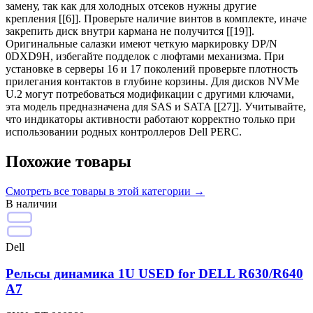
замену, так как для холодных отсеков нужны другие
крепления [[6]]. Проверьте наличие винтов в комплекте, иначе
закрепить диск внутри кармана не получится [[19]].
Оригинальные салазки имеют четкую маркировку DP/N
0DXD9H, избегайте подделок с люфтами механизма. При
установке в серверы 16 и 17 поколений проверьте плотность
прилегания контактов в глубине корзины. Для дисков NVMe
U.2 могут потребоваться модификации с другими ключами,
эта модель предназначена для SAS и SATA [[27]]. Учитывайте,
что индикаторы активности работают корректно только при
использовании родных контроллеров Dell PERC.
Похожие товары
Смотреть все
товары в этой категории
→
В наличии
Dell
Рельсы динамика 1U USED for DELL R630/R640
А7