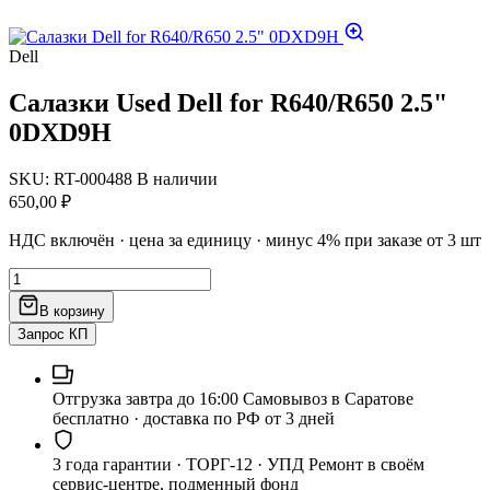
Dell
Салазки Used Dell for R640/R650 2.5"
0DXD9H
SKU: RT-000488
В наличии
650,00
₽
НДС включён · цена за единицу · минус 4% при заказе от 3 шт
Количество
товара
В корзину
Салазки
Used
Запрос КП
Dell
for
R640/R650
Отгрузка завтра до 16:00
Самовывоз в Саратове
2.5"
бесплатно · доставка по РФ от 3 дней
0DXD9H
3 года гарантии · ТОРГ-12 · УПД
Ремонт в своём
сервис-центре, подменный фонд