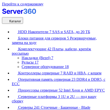
Перейти к содержимому
Каталог
HDD Накопители
7
SAS и SATA, до 20 ТБ
Блоки питания для серверов
5
Резервируемые,
замена на ходу
Комплектующие
42
Платы, кабели, крепёж
россыпью
Накладки (Bezel)
7
Рельсы
17
Серверное оборудование
18
Контроллеры серверные
7
RAID и HBA, с кешем
Оперативная память серверная
23
DDR4 и DDR5, с
ECC
Процессоры серверные
52
Intel Xeon и AMD EPYC
Серверные платформы
3
1U и 2U — под вашу
сборку
Серверы
241
Стоечные · Башенные · Blade