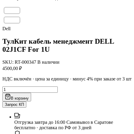
Dell
ТулКит кабель менеджмент DELL
02J1CF For 1U
SKU: RT-000347
В наличии
4500,00
₽
НДС включён · цена за единицу · минус 4% при заказе от 3 шт
Количество
товара
В корзину
ТулКит
кабель
Запрос КП
менеджмент
DELL
02J1CF
Отгрузка завтра до 16:00
Самовывоз в Саратове
For
бесплатно · доставка по РФ от 3 дней
1U