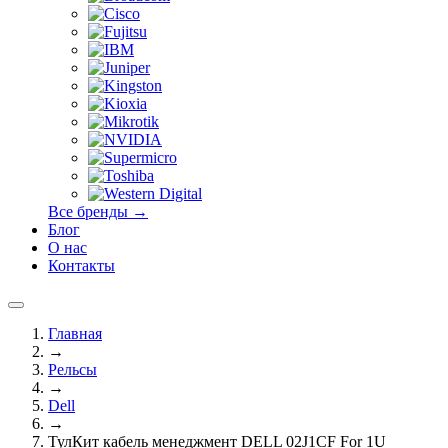
Все бренды →
Блог
О нас
Контакты
Главная
→
Рельсы
→
Dell
→
ТулКит кабель менеджмент DELL 02J1CF For 1U