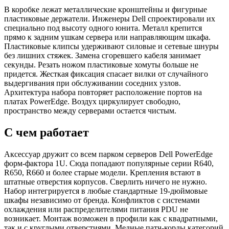
В коробке лежат металлические кронштейны и фигурные
пластиковые держатели. Инженеры Dell спроектировали их
специально под высоту одного юнита. Металл крепится
прямо к задним ушкам сервера или направляющим шкафа.
Пластиковые клипсы удерживают силовые и сетевые шнуры
без лишних стяжек. Замена сгоревшего кабеля занимает
секунды. Резать ножом пластиковые хомуты больше не
придется. Жесткая фиксация спасает вилки от случайного
выдергивания при обслуживании соседних узлов.
Архитектура набора повторяет расположение портов на
платах PowerEdge. Воздух циркулирует свободно,
пространство между серверами остается чистым.
С чем работает
Аксессуар дружит со всем парком серверов Dell PowerEdge
форм-фактора 1U. Сюда попадают популярные серии R640,
R650, R660 и более старые модели. Крепления встают в
штатные отверстия корпусов. Сверлить ничего не нужно.
Набор интегрируется в любые стандартные 19-дюймовые
шкафы независимо от бренда. Конфликтов с системами
охлаждения или распределителями питания PDU не
возникает. Монтаж возможен в профили как с квадратными,
так и с круглыми отверстиями. Медные патч-корды категорий