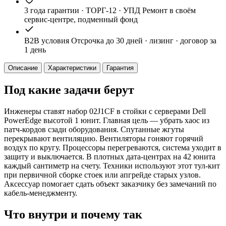
3 года гарантии · ТОРГ-12 · УПД
Ремонт в своём
сервис-центре, подменный фонд
B2B условия
Отсрочка до 30 дней · лизинг · договор за
1 день
Описание
Характеристики
Гарантия
Под какие задачи берут
Инженеры ставят набор 02J1CF в стойки с серверами Dell
PowerEdge высотой 1 юнит. Главная цель — убрать хаос из
патч-кордов сзади оборудования. Спутанные жгуты
перекрывают вентиляцию. Вентиляторы гоняют горячий
воздух по кругу. Процессоры перегреваются, система уходит в
защиту и выключается. В плотных дата-центрах на 42 юнита
каждый сантиметр на счету. Техники используют этот тул-кит
при первичной сборке стоек или апгрейде старых узлов.
Аксессуар помогает сдать объект заказчику без замечаний по
кабель-менеджменту.
Что внутри и почему так