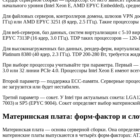
начального уровня (Intel Xeon E, AMD EPYC Embedded), средне
Для файловых серверов, контроллеров домена, шлюзов VPN доста
ГГц) или AMD EPYC 3251 (8 ядер, 2.5 ГГц). Такие процессоры
Для веб-серверов, баз данных, систем виртуализации с 5-10 ви
EPYC 7313P (16 ядер, 3.0 ГГц). TDP таких процессоров — 120-
Для высоконагруженных баз данных, рендер-ферм, виртуализац
Platinum 8380 (40 ядер, 2.3 ГГц). TDP 200-280 Вт, требуется 
При выборе процессора учитывайте три параметра. Первый —
3.0 или 32 линии PCIe 4.0. Процессоры Intel Xeon E имеют все
Второй параметр — поддержка ECC-памяти. Серверные процесс
не загрузится или будет нестабилен.
Третий параметр — сокет. У Intel три актуальных сокета: LGA1
7003) и SP5 (EPYC 9004). Сокет определяет выбор материнской
Материнская плата: форм-фактор и сл
Материнская плата — основа серверной сборки. Она определяе
материнские платы выпускаются в четырёх форм-факторах: ATX