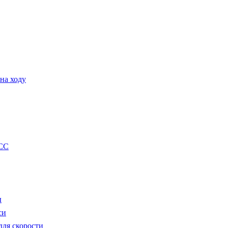
на ходу
CC
ы
си
ля скорости