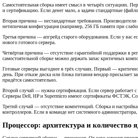
Самостоятельная сборка имеет смысл в четырёх ситуациях. Пе
и сертификацию. Если денег мало, а задачи стандартные (файло
Вторая причина — нестандартные требования. Производители с
нетипичная конфигурация (например, 256 ГБ памяти при слабом
Третья причина — апгрейд старого оборудования. Если у вас е
нового готового сервера.
Четвёртая причина — отсутствие гарантийной поддержки в рег
самостоятельной сборке можно держать запас критичных компоне
Готовые серверы выгоднее в трёх случаях. Первый — критичнос
день. При отказе диска или блока питания вендор присылает з
придётся самостоятельно.
Второй случай — нужна сертификация. Если сервер работает 
Серверы Dell, HP и Supermicro имеют сертификаты ФСТЭК, Com
Третий случай — отсутствие компетенций. Сборка и настройк
контроллеров. Если в команде нет системного администратора
Процессор: архитектура и количество я
Сердце серверной сборки — процессор. От него зависит произ