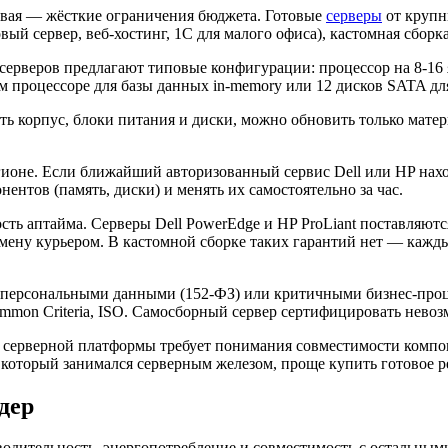
рвая — жёсткие ограничения бюджета. Готовые
серверы
от крупн
вый сервер, веб-хостинг, 1С для малого офиса), кастомная сбор
ерверов предлагают типовые конфигурации: процессор на 8-16 я
 процессоре для базы данных in-memory или 12 дисков SATA для
сть корпус, блоки питания и диски, можно обновить только мате
ионе. Если ближайший авторизованный сервис Dell или HP нахо
нтов (память, диски) и менять их самостоятельно за час.
ть аптайма. Серверы Dell PowerEdge и HP ProLiant поставляютс
амену курьером. В кастомной сборке таких гарантий нет — кажд
с персональными данными (152-ФЗ) или критичными бизнес-проц
mon Criteria, ISO. Самосборный сервер сертифицировать невоз
а серверной платформы требует понимания совместимости компо
, который занимался серверным железом, проще купить готовое 
дер
водительность, энергопотребление и совместимость с остальны