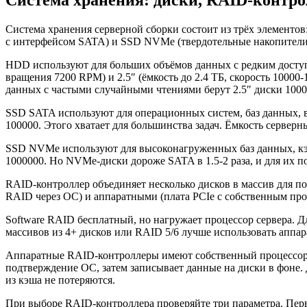
Система хранения серверной сборки состоит из трёх элементо
с интерфейсом SATA) и SSD NVMe (твердотельные накопители 
HDD используют для больших объёмов данных с редким доступо
вращения 7200 RPM) и 2.5″ (ёмкость до 2.4 ТБ, скорость 1000
данных с частыми случайными чтениями берут 2.5″ диски 100
SSD SATA используют для операционных систем, баз данных, в
100000. Этого хватает для большинства задач. Ёмкость серверн
SSD NVMe используют для высоконагруженных баз данных, кэш
1000000. Но NVMe-диски дороже SATA в 1.5-2 раза, и для их 
RAID-контроллер объединяет несколько дисков в массив для 
RAID через ОС) и аппаратными (плата PCIe с собственным про
Software RAID бесплатный, но нагружает процессор сервера. 
массивов из 4+ дисков или RAID 5/6 лучше использовать аппа
Аппаратные RAID-контроллеры имеют собственный процессор и
подтверждение ОС, затем записывает данные на диски в фоне.
из кэша не потеряются.
При выборе RAID-контроллера проверяйте три параметра. Первы