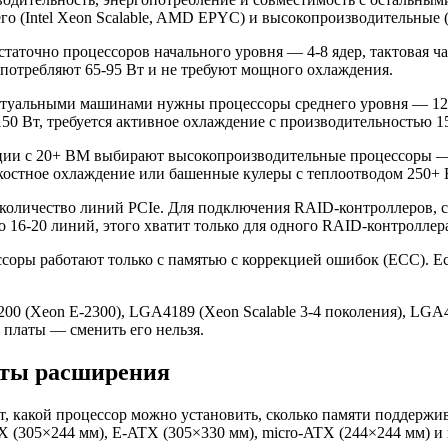
го (Intel Xeon Scalable, AMD EPYC) и высокопроизводительные (
точно процессоров начального уровня — 4-8 ядер, тактовая часто
 потребляют 65-95 Вт и не требуют мощного охлаждения.
ртуальными машинами нужны процессоры среднего уровня — 12-24 
150 Вт, требуется активное охлаждение с производительностью 
ии с 20+ ВМ выбирают высокопроизводительные процессоры — 32
жидкостное охлаждение или башенные кулеры с теплоотводом 250+ 
 количество линий PCIe. Для подключения RAID-контроллеров,
го 16-20 линий, этого хватит только для одного RAID-контроллер
оры работают только с памятью с коррекцией ошибок (ECC). Е
200 (Xeon E-2300), LGA4189 (Xeon Scalable 3-4 поколения), LGA
 платы — сменить его нельзя.
оты расширения
т, какой процессор можно установить, сколько памяти поддержи
 (305×244 мм), E-ATX (305×330 мм), micro-ATX (244×244 мм) и 