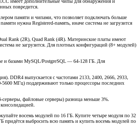
 ECC имеет дополнительные чипы для обнаружения и
анных повредится.
ллером памяти и чипами, что позволяет подключать больше
памяти нужна Registered-память, иначе система не загрузится
Dual Rank (2R), Quad Rank (4R). Материнские платы имеют
система не загрузится. Для плотных конфигураций (8+ модулей)
che и базами MySQL/PostgreSQL — 64-128 ГБ. Для
я). DDR4 выпускается с частотами 2133, 2400, 2666, 2933,
0-5600 МГц) поддерживают только процессоры последних
б-серверы, файловые серверы) разница меньше 3%.
 консолидацией.
окупайте восемь модулей по 16 ГБ. Купите четыре модуля по 32
 ГБ придётся выбросить всю память и купить восемь модулей по