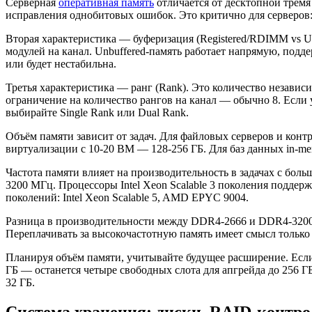
Серверная
оперативная память
отличается от десктопной трем
исправления однобитовых ошибок. Это критично для серверов:
Вторая характеристика — буферизация (Registered/RDIMM vs U
модулей на канал. Unbuffered-память работает напрямую, подде
или будет нестабильна.
Третья характеристика — ранг (Rank). Это количество независ
ограничение на количество рангов на канал — обычно 8. Если у
выбирайте Single Rank или Dual Rank.
Объём памяти зависит от задач. Для файловых серверов и конт
виртуализации с 10-20 ВМ — 128-256 ГБ. Для баз данных in-m
Частота памяти влияет на производительность в задачах с боль
3200 МГц. Процессоры Intel Xeon Scalable 3 поколения под
поколений: Intel Xeon Scalable 5, AMD EPYC 9004.
Разница в производительности между DDR4-2666 и DDR4-3200 —
Переплачивать за высокочастотную память имеет смысл только
Планируя объём памяти, учитывайте будущее расширение. Если 
ГБ — останется четыре свободных слота для апгрейда до 256 Г
32 ГБ.
Система хранения: диски, RAID-контр