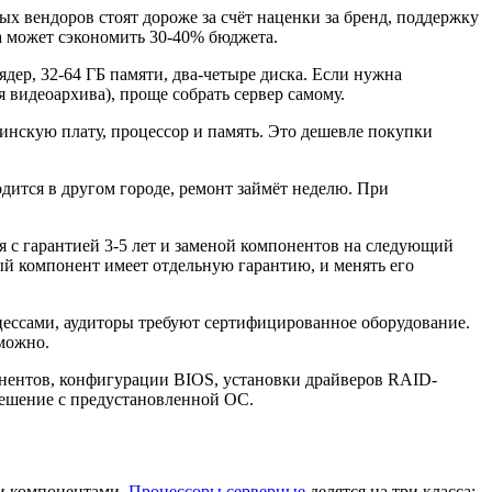
ых вендоров стоят дороже за счёт наценки за бренд, поддержку
ка может сэкономить 30-40% бюджета.
дер, 32-64 ГБ памяти, два-четыре диска. Если нужна
 видеоархива), проще собрать сервер самому.
ринскую плату, процессор и память. Это дешевле покупки
дится в другом городе, ремонт займёт неделю. При
я с гарантией 3-5 лет и заменой компонентов на следующий
ый компонент имеет отдельную гарантию, и менять его
ессами, аудиторы требуют сертифицированное оборудование.
можно.
нентов, конфигурации BIOS, установки драйверов RAID-
решение с предустановленной ОС.
ми компонентами.
Процессоры серверные
делятся на три класса: