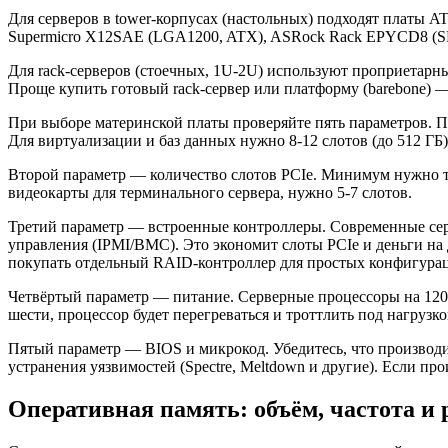
Для серверов в tower-корпусах (настольных) подходят платы 
Supermicro X12SAE (LGA1200, ATX), ASRock Rack EPYCD8 (SP3
Для rack-серверов (стоечных, 1U-2U) используют проприетарн
Проще купить готовый rack-сервер или платформу (barebone) 
При выборе материнской платы проверяйте пять параметров. П
Для виртуализации и баз данных нужно 8-12 слотов (до 512 ГБ)
Второй параметр — количество слотов PCIe. Минимум нужно тр
видеокарты для терминального сервера, нужно 5-7 слотов.
Третий параметр — встроенные контроллеры. Современные серв
управления (IPMI/BMC). Это экономит слоты PCIe и деньги на
покупать отдельный RAID-контроллер для простых конфигура
Четвёртый параметр — питание. Серверные процессоры на 120
шести, процессор будет перегреваться и троттлить под нагрузко
Пятый параметр — BIOS и микрокод. Убедитесь, что производ
устранения уязвимостей (Spectre, Meltdown и другие). Если пр
Оперативная память: объём, частота и 