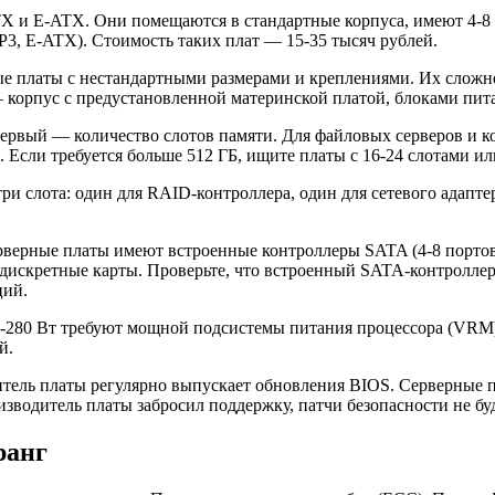
ATX и E-ATX. Они помещаются в стандартные корпуса, имеют 4-8
, E-ATX). Стоимость таких плат — 15-35 тысяч рублей.
ые платы с нестандартными размерами и креплениями. Их сложне
— корпус с предустановленной материнской платой, блоками пит
ервый — количество слотов памяти. Для файловых серверов и ко
. Если требуется больше 512 ГБ, ищите платы с 16-24 слотами ил
и слота: один для RAID-контроллера, один для сетевого адапт
ерные платы имеют встроенные контроллеры SATA (4-8 портов),
 дискретные карты. Проверьте, что встроенный SATA-контроллер
ций.
-280 Вт требуют мощной подсистемы питания процессора (VRM)
й.
итель платы регулярно выпускает обновления BIOS. Серверные 
оизводитель платы забросил поддержку, патчи безопасности не бу
ранг