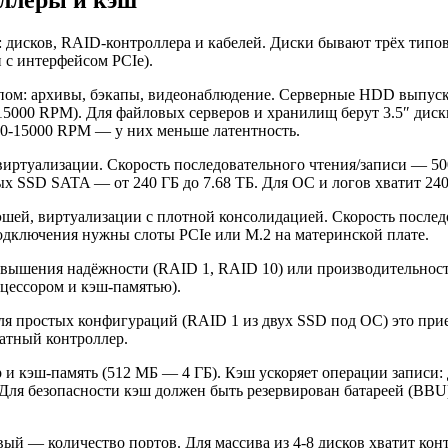
в: дисков, RAID-контроллера и кабелей. Диски бывают трёх тип
с интерфейсом PCIe).
м: архивы, бэкапы, видеонаблюдение. Серверные HDD выпускают
0-15000 RPM). Для файловых серверов и хранилищ берут 3.5″ диск
00-15000 RPM — у них меньше латентность.
иртуализации. Скорость последовательного чтения/записи — 500
ых SSD SATA — от 240 ГБ до 7.68 ТБ. Для ОС и логов хватит 240
ей, виртуализации с плотной консолидацией. Скорость послед
подключения нужны слоты PCIe или M.2 на материнской плате.
повышения надёжности (RAID 1, RAID 10) или производительнос
цессором и кэш-памятью).
Для простых конфигураций (RAID 1 из двух SSD под ОС) это пр
ратный контроллер.
 кэш-память (512 МБ — 4 ГБ). Кэш ускоряет операции записи: 
 Для безопасности кэш должен быть резервирован батареей (BB
й — количество портов. Для массива из 4-8 дисков хватит конт