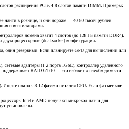
 слотов расширения PCIe, 4-8 слотов памяти DIMM. Примеры:
е найти в рознице, и они дороже — 40-80 тысяч рублей.
ания и вентиляторами.
нтроллеров домена хватит 4 слотов (до 128 ГБ памяти DDR4).
и двухпроцессорные (dual-socket) конфигурации.
ера, один резервный. Если планируете GPU для вычислений или
 сетевые адаптеры (1-2 порта 1GbE), контроллер удалённого
 поддерживает RAID 0/1/10 — это избавит от необходимости
. Ищите платы с 8-12 фазами питания CPU. Если фаз меньше
процессоры Intel и AMD получают микрокод-патчи для
дут установлены.