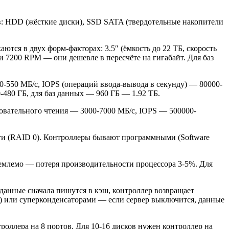
ов: HDD (жёсткие диски), SSD SATA (твердотельные накопители
ся в двух форм-факторах: 3.5″ (ёмкость до 22 ТБ, скорость
и 7200 RPM — они дешевле в пересчёте на гигабайт. Для баз
-550 МБ/с, IOPS (операций ввода-вывода в секунду) — 80000-
-480 ГБ, для баз данных — 960 ГБ — 1.92 ТБ.
овательного чтения — 3000-7000 МБ/с, IOPS — 500000-
ти (RAID 0). Контроллеры бывают программными (Software
иемлемо — потеря производительности процессора 3-5%. Для
данные сначала пишутся в кэш, контроллер возвращает
U) или суперконденсаторами — если сервер выключится, данные
роллера на 8 портов. Для 10-16 дисков нужен контроллер на