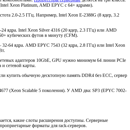
Intel Xeon Platinum, AMD EPYC с 64+ ядрами).
та 2.0-2.5 ГГц. Например, Intel Xeon E-2388G (8 ядер, 3.2
ядра. Intel Xeon Silver 4316 (20 ядер, 2.3 ГГц) или AMD
150+ кубических футов в минуту (CFM).
-64 ядра. AMD EPYC 7543 (32 ядра, 2.8 ГГц) или Intel Xeon
Вт.
 сетевых адаптеров 10GbE, GPU нужно минимум 64 линии PCIe
а и сетевой карты.
сли купить обычную десктопную память DDR4 без ECC, сервер
4677 (Xeon Scalable 5 поколения). У AMD два: SP3 (EPYC 7002-
вается, какие слоты расширения доступны. Серверные
проприетарные форматы для rack-серверов.