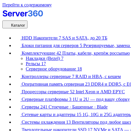
Перейти к содержимому
Каталог
HDD Накопители
7
SAS и SATA, до 20 ТБ
Блоки питания для серверов
5
Резервируемые, замена 
Комплектующие
42
Платы, кабели, крепёж россыпью
Накладки (Bezel)
7
Рельсы
17
Серверное оборудование
18
Контроллеры серверные
7
RAID и HBA, с кешем
Оперативная память серверная
23
DDR4 и DDR5, с E
Процессоры серверные
52
Intel Xeon и AMD EPYC
Серверные платформы
3
1U и 2U — под вашу сборку
Серверы
241
Стоечные · Башенные · Blade
Сетевые карты и адаптеры
15
1G, 10G и 25G адаптер
Системы охлаждения
13
Вентиляторы под любое шас
Твердотельные накопители SSD
17
NVMe и SATA — д