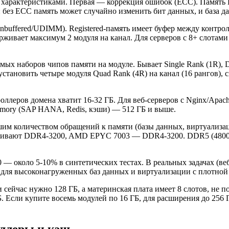
я характеристиками. Первая — коррекция ошибок (ECC). Память
 без ECC память может случайно изменить бит данных, и база д
nbuffered/UDIMM). Registered-память имеет буфер между контро
рживает максимум 2 модуля на канал. Для серверов с 8+ слотами 
имых наборов чипов памяти на модуле. Бывает Single Rank (1R), 
становить четыре модуля Quad Rank (4R) на канал (16 рангов), 
роллеров домена хватит 16-32 ГБ. Для веб-серверов с Nginx/Apa
emory (SAP HANA, Redis, кэши) — 512 ГБ и выше.
шим количеством обращений к памяти (базы данных, виртуализаци
держивают DDR4-3200, AMD EPYC 7003 — DDR4-3200. DDR5 (480
 около 5-10% в синтетических тестах. В реальных задачах (ве
 для высоконагруженных баз данных и виртуализации с плотной
сейчас нужно 128 ГБ, а материнская плата имеет 8 слотов, не п
Б. Если купите восемь модулей по 16 ГБ, для расширения до 256
оллеры и кэш