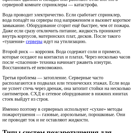
серверной комнате спринклеры — катастрофа.
Вода проводит электричество. Если сработает спринклер,
вода попадёт на серверы под напряжением и вызовет короткое
замыкание. Оборудование сгорит ещё быстрее, чем от пожара.
Даже если сразу отключить питание, жидкость проникнет
внутрь корпусов, материнских плат, дисков. После такого
«тушения»
серверы
идут на утилизацию.
Второй риск — коррозия. Вода содержит соли и примеси,
которые оседают на контактах и платах. Через несколько часов
после «спасения» техника начинает ржаветь изнутри.
Восстановить её невозможно.
Третья проблема — затопление. Серверные часто
располагаются в подвалах или технических этажах. Если вода
не успеет стечь через дренаж, она затопит стойки на несколько
сантиметров. СХД и сетевое оборудование в нижних юнитах
стоек выйдут из строя.
Именно поэтому в серверных используют «сухие» методы
пожаротушения — газовые, аэрозольные, порошковые. Они
не проводят ток и не оставляют жидкости.
Типы систем пожаротушения для