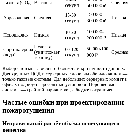
Газовая (CO₂)
Высокая
Средняя
секунд
500 000 ₽
150 000-
15-30
Аэрозольная
Средняя
Низкая
секунд
300 000 ₽
100 000-
10-20
Порошковая
Низкая
Низкая
секунд
200 000 ₽
Нулевая
50 000-100
Спринклерная
60-120
(уничтожает
Средняя
(вода)
секунд
000 ₽
технику)
Выбор системы зависит от бюджета и критичности данных.
Для крупных ЦОД и серверных с дорогим оборудованием —
только газовые системы. Для небольших серверных комнат в
офисах подойдут аэрозольные установки. Порошковые
системы — крайний вариант, когда бюджет ограничен.
Частые ошибки при проектировании
пожаротушения
Неправильный расчёт объёма огнетушащего
вещества