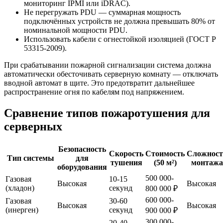
мониторинг IPMI или iDRAC).
Не перегружать PDU — суммарная мощность
подключённых устройств не должна превышать 80% от
номинальной мощности PDU.
Использовать кабели с огнестойкой изоляцией (ГОСТ Р
53315-2009).
При срабатывании пожарной сигнализации система должна
автоматически обесточивать серверную комнату — отключать
вводной автомат в щите. Это предотвратит дальнейшее
распространение огня по кабелям под напряжением.
Сравнение типов пожаротушения для
серверных
Безопасность
Скорость
Стоимость
Сложност
Тип системы
для
тушения
(50 м²)
монтажа
оборудования
500 000-
Газовая
10-15
Высокая
Высокая
(хладон)
секунд
800 000 ₽
600 000-
Газовая
30-60
Высокая
Высокая
(инерген)
секунд
900 000 ₽
300 000-
20-40