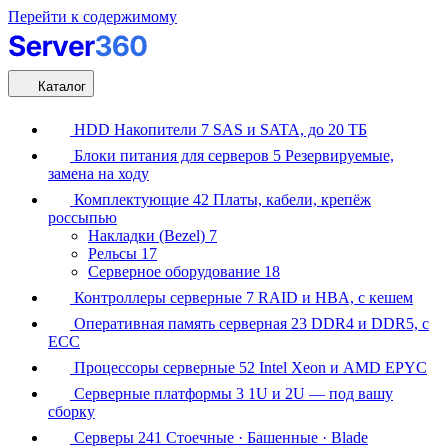
Перейти к содержимому
Каталог
HDD Накопители
7
SAS и SATA, до 20 ТБ
Блоки питания для серверов
5
Резервируемые,
замена на ходу
Комплектующие
42
Платы, кабели, крепёж
россыпью
Накладки (Bezel)
7
Рельсы
17
Серверное оборудование
18
Контроллеры серверные
7
RAID и HBA, с кешем
Оперативная память серверная
23
DDR4 и DDR5, с
ECC
Процессоры серверные
52
Intel Xeon и AMD EPYC
Серверные платформы
3
1U и 2U — под вашу
сборку
Серверы
241
Стоечные · Башенные · Blade